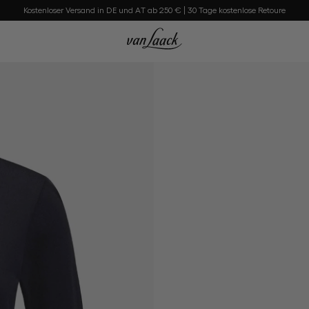
Kostenloser Versand in DE und AT ab 250 € | 30 Tage kostenlose Retoure