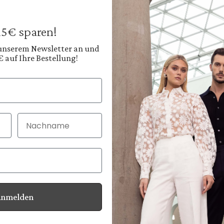
129,95 €
Preise inkl. MwSt. zz
 15€ sparen!
Sofort verfügbar, 
 unserem Newsletter an und
€ auf Ihre Bestellung!
Farbe:
Tiefes Navyblau
Nachname
30 Tage kostenlo
Bei Bestellung bi
Anmelden
Informationen