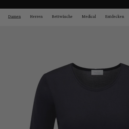
Bildergalerie überspringen
springen
Zur Hauptnavigation springen
Damen
Herren
Bettwäsche
Medical
Entdecken