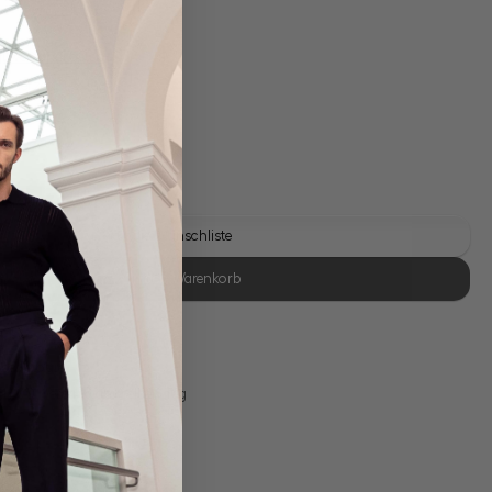
gl. Versandkosten
Lieferzeit: 1-3 Tage
Auf die Wunschliste
In den Warenkorb
se Retoure
s 11:00, Versand am selben Tag