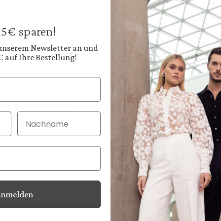
229,95 €
299,95 €
Preise inkl. MwSt. zz
 15€ sparen!
Sofort verfügbar, 
 unserem Newsletter an und
€ auf Ihre Bestellung!
Farbe:
Tiefes Navyblau
Diesen
Nachname
30 Tage kostenlo
Bei Bestellung bi
Anmelden
Informationen