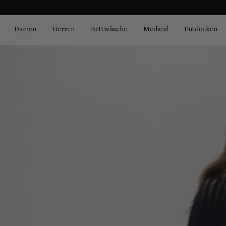
Bildergalerie überspringen
springen
Zur Hauptnavigation springen
Damen
Herren
Bettwäsche
Medical
Entdecken