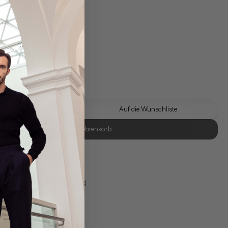
gl. Versandkosten
Lieferzeit: 1-3 Tage
 Look kaufen
Auf die Wunschliste
In den Warenkorb
se Retoure
s 11:00, Versand am selben Tag