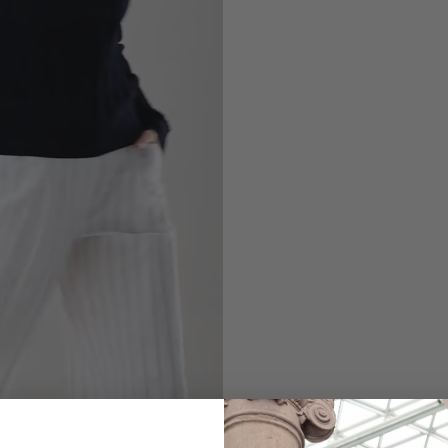
Rundhalspullove
mit transparenten