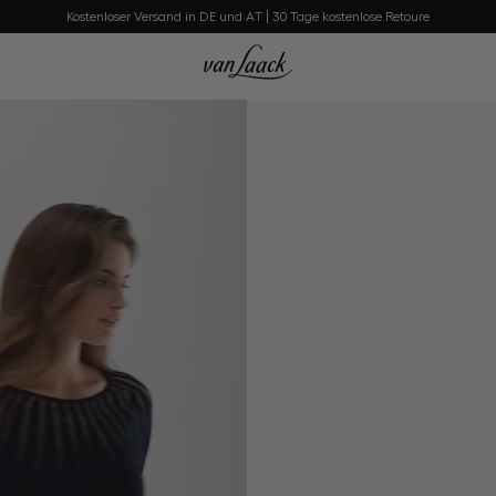
Kostenloser Versand in DE und AT | 30 Tage kostenlose Retoure