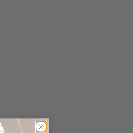
r
 Details