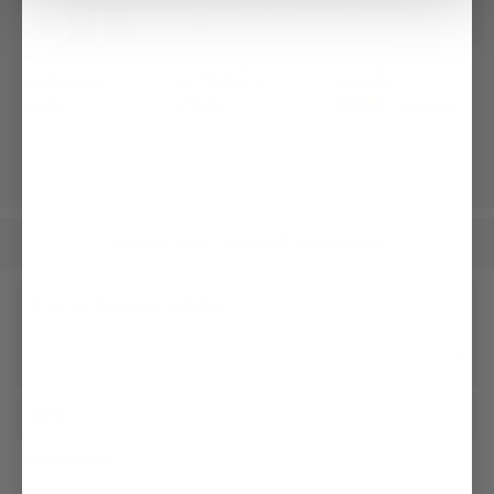
T-Shirt
Businesshose
Flechtgürtel
aus Rippstrick mit Baumwolle und Viskose
mit 7/8 länge Slim Fit
mit Stretch
169,95 €
279,95 €
79,95 €
159,95 €
Damen
Sale
Pullover & Strickjacken
/
/
Unseren Newsletter erhalten
Social
Kundenservice