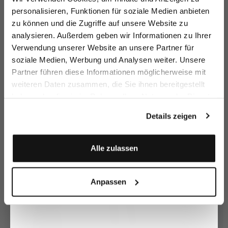
sparen Sie 15€ auf Ihre Bestellung!
personalisieren, Funktionen für soziale Medien anbieten
zu können und die Zugriffe auf unsere Website zu
Email
analysieren. Außerdem geben wir Informationen zu Ihrer
Verwendung unserer Website an unsere Partner für
soziale Medien, Werbung und Analysen weiter. Unsere
Vorname
Nachname
Partner führen diese Informationen möglicherweise mit
Stehkragenpullove
Pullover
Pullover
K
weiteren Daten zusammen, die Sie ihnen bereitgestellt
r
mit kurzen Ärmeln
oversized mit V-Ausschnitt
mit 3D-Muster und Stehkragen
haben oder die sie im Rahmen Ihrer Nutzung der Dienste
Geburtstag
199,95 €
249,95 €
199,95 €
2
289,95 €
299,95 €
299,95 €
gesammelt haben.
Details zeigen
Zusammen kaufen mit
Anmelden
Alle zulassen
Anpassen