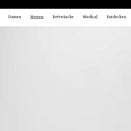
Bildergalerie überspringen
springen
Zur Hauptnavigation springen
Damen
Herren
Bettwäsche
Medical
Entdecken