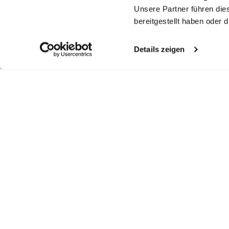
Unsere Partner führen die
bereitgestellt haben oder
Details zeigen
Ähnliche Artikel
Popeline-Hemd
Gestreiftes Hemd
Popline-Hemd
P
mit Haifischkragen
aus Popeline mit Haifischkragen
mit Haifischkragen Slim Fit