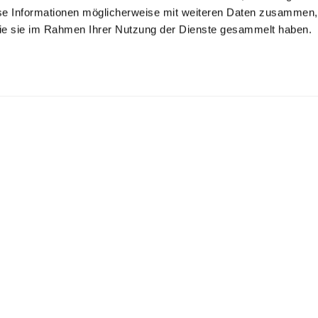
se Informationen möglicherweise mit weiteren Daten zusammen, 
 die sie im Rahmen Ihrer Nutzung der Dienste gesammelt haben.
opeline-Hemd
Popeline-Hemd
Popeline-Hemd
mit extralengem Arm und Umschlagmanschette
Tailor Fit
mit Haifischkragen