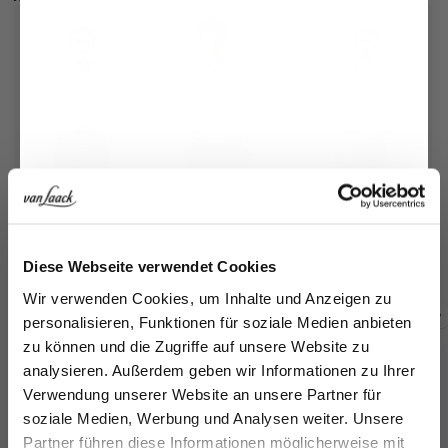
Popeline-Hemd
Popeline-Hemd
Popeline-Hemd
P
gestreift Tailor Fit
Tailor Fit
mit extralengem Arm und Umschlagmanschette
Jetzt 15€ sparen!
Diese Webseite verwendet Cookies
149,95 €
159,95 €
159,95 €
14
Melden Sie sich zu unserem Newsletter an und
Wir verwenden Cookies, um Inhalte und Anzeigen zu
sparen Sie 15€ auf Ihre Bestellung!
personalisieren, Funktionen für soziale Medien anbieten
Zusammen kaufen mit
zu können und die Zugriffe auf unsere Website zu
Email
analysieren. Außerdem geben wir Informationen zu Ihrer
Verwendung unserer Website an unsere Partner für
soziale Medien, Werbung und Analysen weiter. Unsere
Vorname
Nachname
Partner führen diese Informationen möglicherweise mit