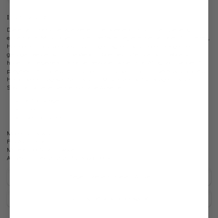
Informationen
Dieses van Laack Hemd erweitert Ihren Kleiderschrank um ein vielseitig
einsetzbares Must-Have. Es ist ein perfekter Begleiter, der sich ideal für Freizeit,
Homeoffice, Büro oder Veranstaltungen eignet und zu jeder Gelegenheit
getragen werden kann. Die Webart Popeline aus feinster Baumwolle ist mit
hoher Dichte gewebt und daher besonders widerstandsfähig, was sie ideal für
pflegeleichte Business-Outfits macht. Im Tailor Fit Schnitt bietet das Business
Hemd hohen Tragekomfort. Das Uni-Muster, der Haifischkragen und die
Sportmanschetten setzten optische Akzente.
Haifischkragen
TailorFit
Sportmanschette
Modell:
vL-Rivara-TF
Passform:
Tailor Fit
Material:
100% Baumwolle
Artikelnummer:
20.2020.AV.130648.000.41
Pflegehinweise zu diesem Artikel
Zahlung, Versand & Rückgabe
Look kaufen