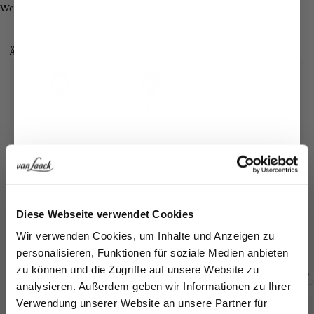
Weitere Looks
Ähnliche Artikel
Jetzt 15€ sparen!
Popeline-Hemd
Popeline-Hemd
Popeline-Hemd
P
Diese Webseite verwendet Cookies
mit extralengem Arm und Umschlagmanschette
mit Haifischkragen
mit Haifischkragen
Tai
Melden Sie sich zu unserem Newsletter an und
Wir verwenden Cookies, um Inhalte und Anzeigen zu
159,95 €
139,95 €
139,95 €
15
sparen Sie 15€ auf Ihre Bestellung!
personalisieren, Funktionen für soziale Medien anbieten
zu können und die Zugriffe auf unsere Website zu
Email
analysieren. Außerdem geben wir Informationen zu Ihrer
Zusammen kaufen mit
Verwendung unserer Website an unsere Partner für