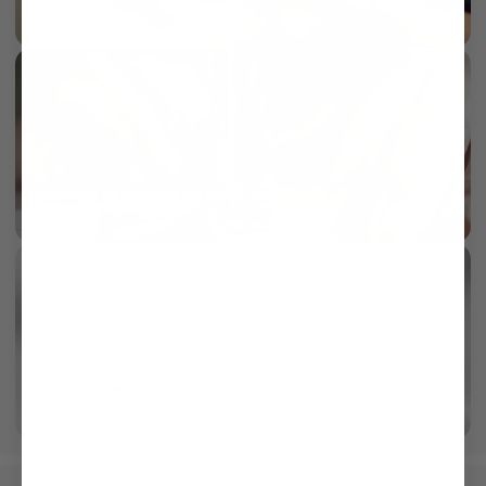
mehr dazu
Gefertigt in eigener Manufaktur
mehr dazu
KI
100/2 Vollzwirn Popeline
mehr dazu