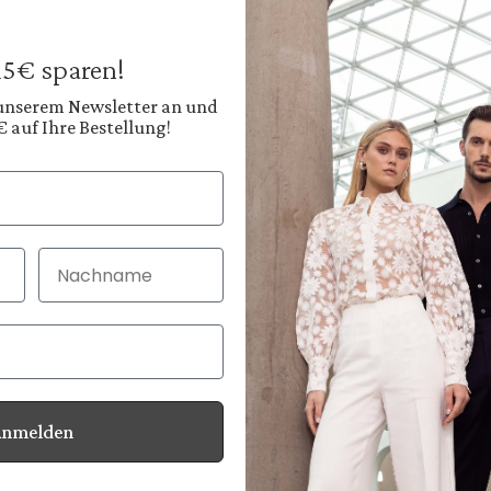
229,95 €
269,95 €
Preise inkl. MwSt. zz
 15€ sparen!
Sofort verfügbar, 
 unserem Newsletter an und
€ auf Ihre Bestellung!
Farbe:
Helles Sandbeige
Nachname
30 Tage kostenlo
Bei Bestellung bi
Anmelden
Informationen