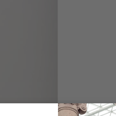
Poloshirt
aus Seidensatin