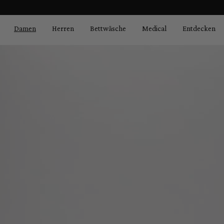
Bildergalerie überspringen
springen
Zur Hauptnavigation springen
Damen
Herren
Bettwäsche
Medical
Entdecken