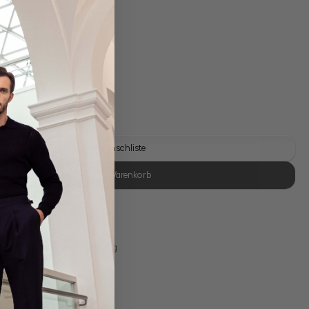
gl. Versandkosten
Lieferzeit: 1-3 Tage
Auf die Wunschliste
In den Warenkorb
se Retoure
s 11:00, Versand am selben Tag