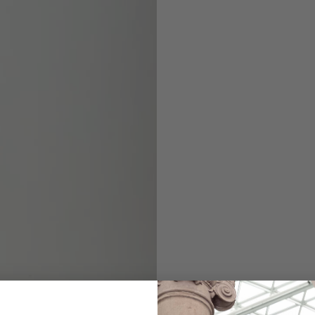
Poloshirt
aus Seidensatin