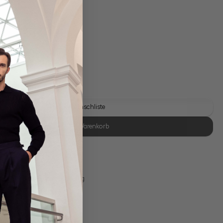
gl. Versandkosten
Lieferzeit: 1-3 Tage
Auf die Wunschliste
In den Warenkorb
se Retoure
s 11:00, Versand am selben Tag