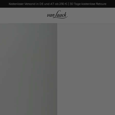
Kostenloser Versand in DE und AT ab 250 € | 30 Tage kostenlose Retoure