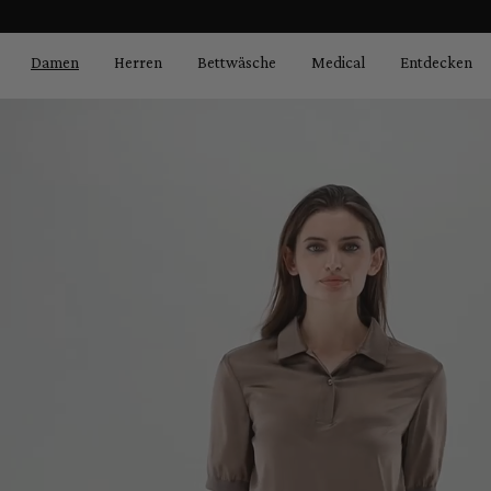
Bildergalerie überspringen
springen
Zur Hauptnavigation springen
Damen
Herren
Bettwäsche
Medical
Entdecken