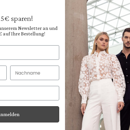
199,95 €
269,95 €
Preise inkl. MwSt. zz
 15€ sparen!
Sofort verfügbar, 
 unserem Newsletter an und
€ auf Ihre Bestellung!
Farbe:
Warmes Olivbraun
Nachname
30 Tage kostenlo
Bei Bestellung bi
Anmelden
Informationen