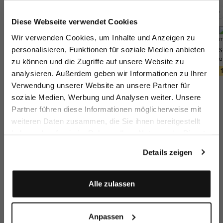
Jetzt 15€ sparen!
Diese Webseite verwendet Cookies
Zusammen kaufen mit
Melden Sie sich zu unserem Newsletter an und
Wir verwenden Cookies, um Inhalte und Anzeigen zu
sparen Sie 15€ auf Ihre Bestellung!
personalisieren, Funktionen für soziale Medien anbieten
Strickjacke
Businesshose
Flechtgürtel
S
aus Bouclé-Strick
mit 7/8 länge Slim Fit
aus elastischem Material
zu können und die Zugriffe auf unsere Website zu
Email
199,95 €
279,95 €
129,95 €
249,95 €
159,95 €
analysieren. Außerdem geben wir Informationen zu Ihrer
Verwendung unserer Website an unsere Partner für
soziale Medien, Werbung und Analysen weiter. Unsere
Vorname
Nachname
Partner führen diese Informationen möglicherweise mit
weiteren Daten zusammen, die Sie ihnen bereitgestellt
haben oder die sie im Rahmen Ihrer Nutzung der Dienste
Geburtstag
gesammelt haben.
Details zeigen
Perlmutt 3-Loch Knopf
Anmelden
Alle zulassen
mehr dazu
Anpassen