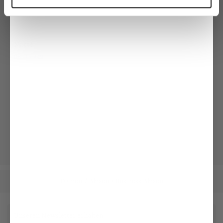
Natté
mehr dazu
Gefertigt in eigener Manufaktur
mehr dazu
Damen
Blusen
Business Blusen
/
/
Unseren Newsletter erhalten