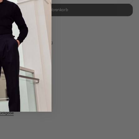
In den Warenkorb
se Retoure
s 11:00, Versand am selben Tag
Eigene Manufaktur
em Artikel
Rückgabe