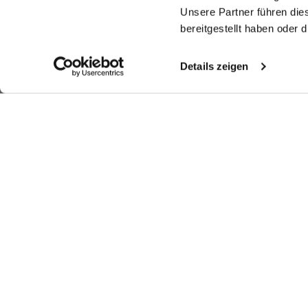
Unsere Partner führen die
bereitgestellt haben oder
Details zeigen
Ähnliche Artikel
T-Shirt
T-Shirt
T-Shirt
Bl
aus Schweizer Baumwolljersey
aus Schweizer Baumwolljersey
aus Schweizer Baumwolljersey