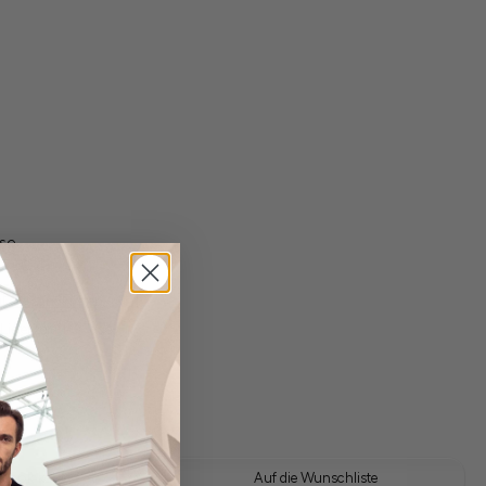
se
gl. Versandkosten
Lieferzeit: 1-3 Tage
 Look kaufen
Auf die Wunschliste