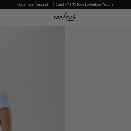
Kostenloser Versand in DE und AT | 30 Tage kostenlose Retoure