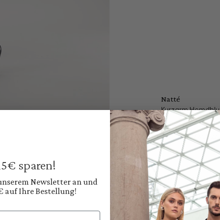
Natté
Kurzarm Hemdblu
149,95 €
Preise inkl. MwSt. zz
Sofort verfügbar, 
 15€ sparen!
Farbe:
Helles Himmelblau
 unserem Newsletter an und
€ auf Ihre Bestellung!
Diesen