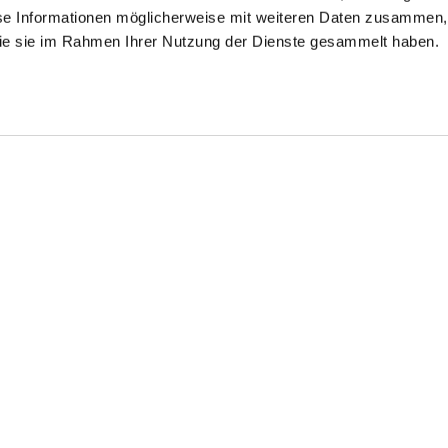
se Informationen möglicherweise mit weiteren Daten zusammen, 
 die sie im Rahmen Ihrer Nutzung der Dienste gesammelt haben.
use
Kurzarm
T-Shirt
Hemdbluse
mit 4-Wege Stretch
locker geschnitten
aus Schweizer Baumwolljersey