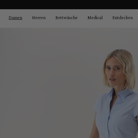
Bildergalerie überspringen
springen
Zur Hauptnavigation springen
Damen
Herren
Bettwäsche
Medical
Entdecken