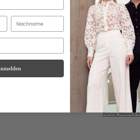
Nachname
30 Tage kostenlo
Bei Bestellung bi
Anmelden
Perlmuttknöpfe
Informationen
Pflegehinweise zu dies
Zahlung, Versand & 