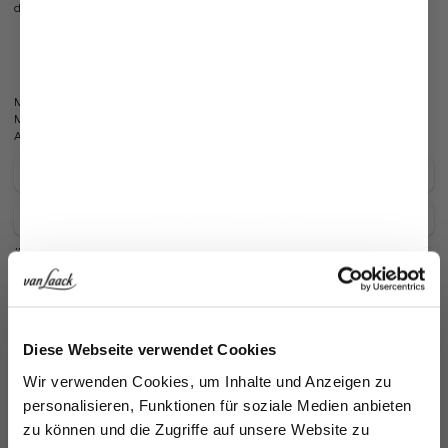
dezente Karomuster für einen charmanten Look sorgt.
Kleines Revers
Kleines Karomuster
Kurze Manschette
Modell:
vL-Claas-XX
Material:
100% Baumwolle
Artikelnummer:
91.1169.UC.141787.720.52
Pflegehinweise zu diesem Artikel
Zahlung, Versand & Rückgabe
Ähnliche Artikel
Jetzt 15€ sparen!
Diese Webseite verwendet Cookies
Melden Sie sich zu unserem Newsletter an und
Wir verwenden Cookies, um Inhalte und Anzeigen zu
sparen Sie 15€ auf Ihre Bestellung!
personalisieren, Funktionen für soziale Medien anbieten
zu können und die Zugriffe auf unsere Website zu
Email