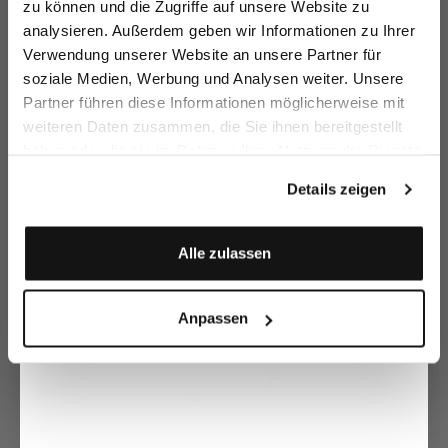
zu können und die Zugriffe auf unsere Website zu
Email
analysieren. Außerdem geben wir Informationen zu Ihrer
Verwendung unserer Website an unsere Partner für
soziale Medien, Werbung und Analysen weiter. Unsere
Schlafanzug
Schlafanzug
Nachthemd
Ku
Vorname
Nachname
Partner führen diese Informationen möglicherweise mit
Sc
aus Popeline Gestreift
aus Fil-a-Fil
aus Baumwolle
weiteren Daten zusammen, die Sie ihnen bereitgestellt
199,95 €
199,95 €
169,95 €
9
haben oder die sie im Rahmen Ihrer Nutzung der Dienste
Geburtstag
gesammelt haben.
Details zeigen
Zusammen kaufen mit
Anmelden
Alle zulassen
Anpassen
Boxershorts
T-Shirt
mit geometrischem Blumendruck
aus Schweizer Baumwolle mit Rundhals Slim Fit