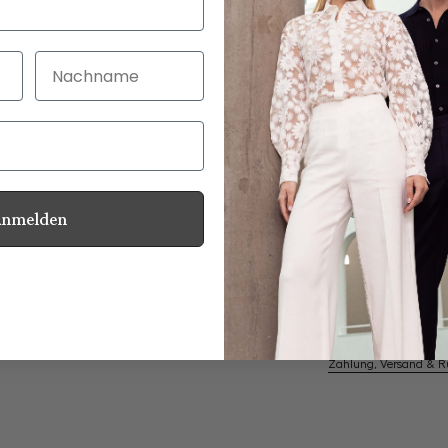
Nachname
30 Tage kostenlo
Bei Bestellung bi
Anmelden
Perlmuttknöpfe
Informationen
Pflegehinweise zu dies
Zahlung, Versand & 