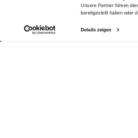
Unsere Partner führen die
bereitgestellt haben oder
Details zeigen
Ähnliche Artikel
Hemdbluse
Hemdbluse
Hybridbluse
Ke
cropped mit Button-Down
Boxy Fit mit Perlen-Details
mit Jerseyeinsatz Slim Fit