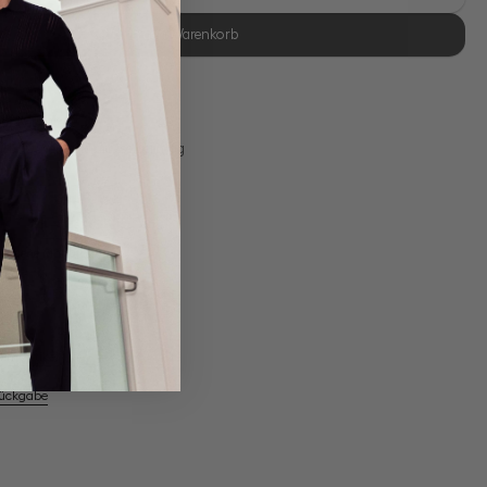
In den Warenkorb
se Retoure
s 11:00, Versand am selben Tag
Eigene Manufaktur
em Artikel
Rückgabe