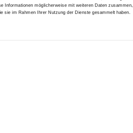
se Informationen möglicherweise mit weiteren Daten zusammen, 
 die sie im Rahmen Ihrer Nutzung der Dienste gesammelt haben.
lchkragenbluse
Hemdbluse
Hemdbluse Boxy
Fit
aus Schweizer Baumwolljersey
aus Popeline mit langem Saum
aus Baumwoll-Popeline