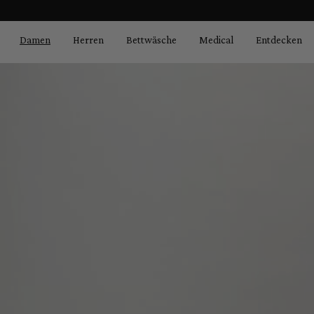
Bildergalerie überspringen
springen
Zur Hauptnavigation springen
Damen
Herren
Bettwäsche
Medical
Entdecken