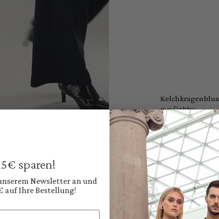
Kelchkragenblus
aus Dobby
179,95 €
Preise inkl. MwSt. zz
Sofort verfügbar, 
 15€ sparen!
Farbe:
Helles Pastellblau
 unserem Newsletter an und
€ auf Ihre Bestellung!
Diesen