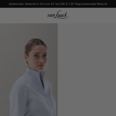
Kostenloser Versand in DE und AT ab 250 € | 30 Tage kostenlose Retoure