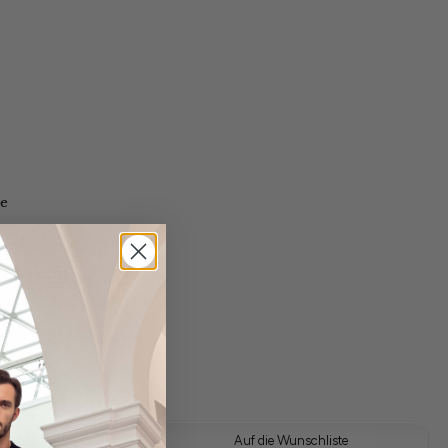
e
gl. Versandkosten
Lieferzeit: 1-3 Tage
 Look kaufen
Auf die Wunschliste