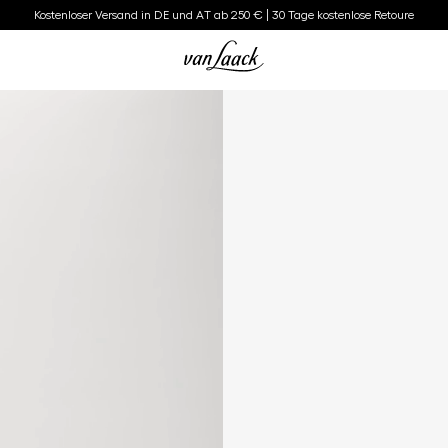
Kostenloser Versand in DE und AT ab 250 € | 30 Tage kostenlose Retoure