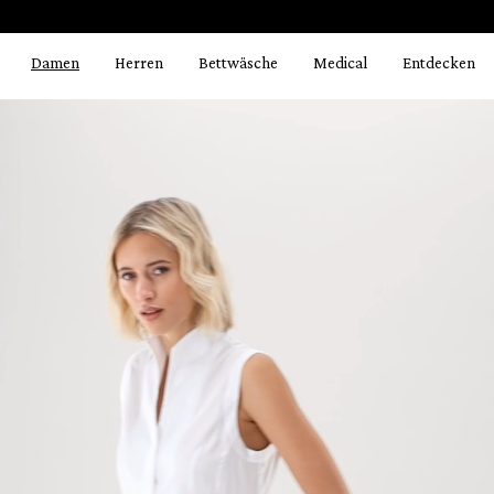
Bildergalerie überspringen
springen
Zur Hauptnavigation springen
Damen
Herren
Bettwäsche
Medical
Entdecken