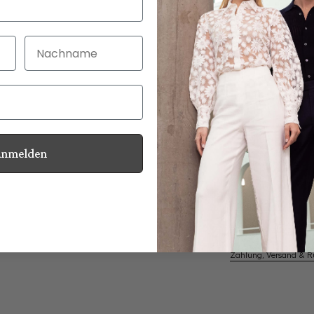
Nachname
30 Tage kostenlo
Bei Bestellung bi
Anmelden
Perlmuttknöpfe
Informationen
Pflegehinweise zu dies
Zahlung, Versand & 