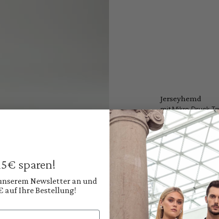
Jerseyhemd
mit Mikro-Druck Tai
179,95 €
229,95 €
Preise inkl. MwSt. zz
Sofort verfügbar, 
 15€ sparen!
Farbe:
Tiefes Navyblau
 unserem Newsletter an und
€ auf Ihre Bestellung!
Diesen