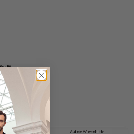
lor Fit
gl. Versandkosten
Lieferzeit: 1-3 Tage
 Look kaufen
Auf die Wunschliste