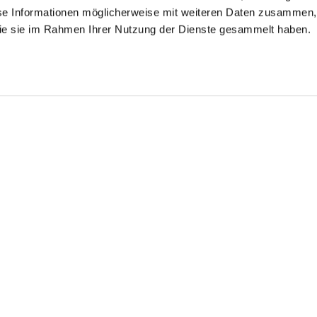
se Informationen möglicherweise mit weiteren Daten zusammen, 
 die sie im Rahmen Ihrer Nutzung der Dienste gesammelt haben.
streiftes Hemd
Jerseyhemd
Jerseyhemd
aus Popeline mit Haifischkragen
mit Twill Druck Tailor Fit
mit Streifen Tailor Fit