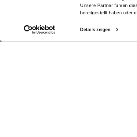
Unsere Partner führen die
bereitgestellt haben oder
Details zeigen
Ähnliche Artikel
Jerseyhemd
Jerseyhemd
Bedrucktes
Ge
Jerseyhemd
mit Nadelstreifen Tailor Fit
aus Schweizer Baumwolle Slim Fit
aus Swiss Cotton