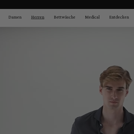
Bildergalerie überspringen
springen
Zur Hauptnavigation springen
Damen
Herren
Bettwäsche
Medical
Entdecken