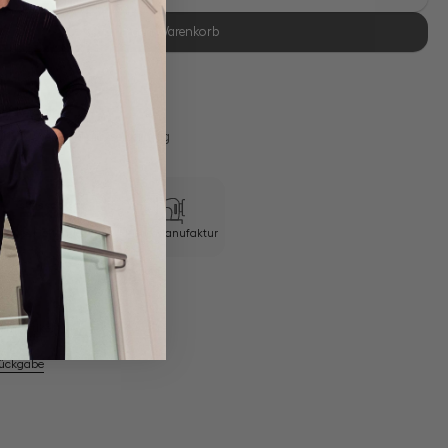
In den Warenkorb
se Retoure
s 11:00, Versand am selben Tag
Swiss Cotton Jersey
Eigene Manufaktur
em Artikel
Rückgabe