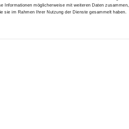
se Informationen möglicherweise mit weiteren Daten zusammen, 
 die sie im Rahmen Ihrer Nutzung der Dienste gesammelt haben.
will-Hemd
Popeline-Hemd
Twill-Hemd
bügelfrei mit Haifischkragen
bügelfrei Slim Fit
bügelfrei mit Kentkragen