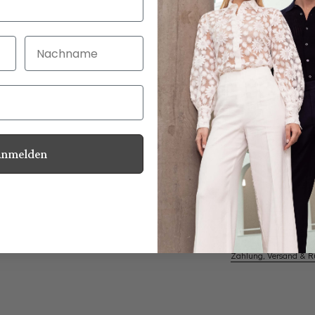
Nachname
30 Tage kostenlo
Bei Bestellung bi
Anmelden
Perlmuttknöpfe
Informationen
Pflegehinweise zu dies
Zahlung, Versand & 