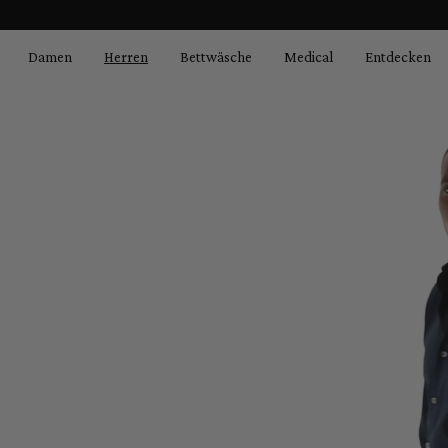
Bildergalerie überspringen
springen
Zur Hauptnavigation springen
Damen
Herren
Bettwäsche
Medical
Entdecken