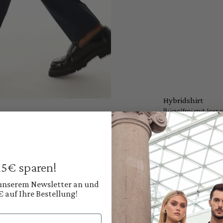
Hybridshirt
Bügelfrei mit Jerse
179,95 €
Preise inkl. MwSt. zz
Sofort verfügbar, 
 15€ sparen!
Farbe:
Tiefes Navyblau
 unserem Newsletter an und
€ auf Ihre Bestellung!
Diesen