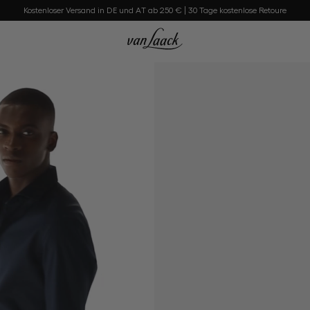
Kostenloser Versand in DE und AT ab 250 € | 30 Tage kostenlose Retoure