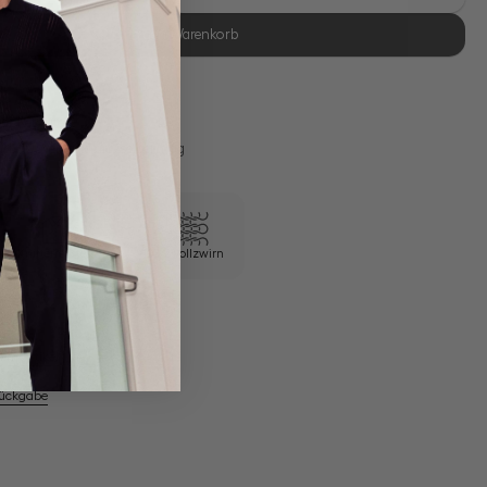
In den Warenkorb
se Retoure
s 11:00, Versand am selben Tag
Knitterresistent
100/2 Vollzwirn
em Artikel
Rückgabe