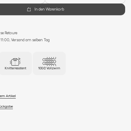
In den Warenkorb
se Retoure
s 11:00, Versand am selben Tag
Knitterresistent
100/2 Vollzwirn
em Artikel
Rückgabe