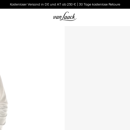
Kostenloser Versand in DE und AT ab 250 € | 30 Tage kostenlose Retoure