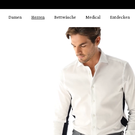
Bildergalerie überspringen
springen
Zur Hauptnavigation springen
Damen
Herren
Bettwäsche
Medical
Entdecken