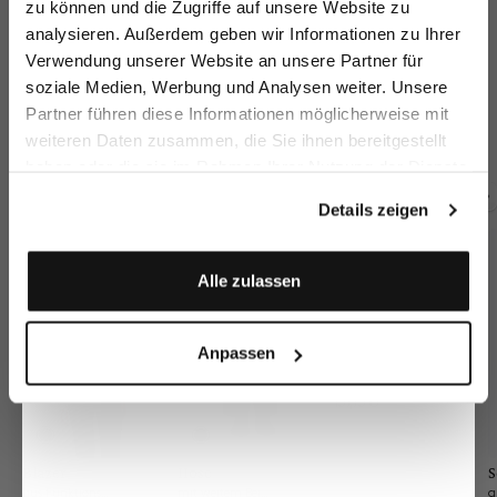
zu können und die Zugriffe auf unsere Website zu
Email
analysieren. Außerdem geben wir Informationen zu Ihrer
Verwendung unserer Website an unsere Partner für
soziale Medien, Werbung und Analysen weiter. Unsere
Kelchkragenbluse
Hemdbluse
Hemdbluse
Bl
Vorname
Nachname
Partner führen diese Informationen möglicherweise mit
aus Dobby-Baumwolle
tailliert mit Brusttasche
aus Popeline
weiteren Daten zusammen, die Sie ihnen bereitgestellt
179,95 €
129,95 €
169,95 €
18
169,95 €
haben oder die sie im Rahmen Ihrer Nutzung der Dienste
Geburtstag
gesammelt haben.
Details zeigen
Zusammen kaufen mit
Anmelden
Alle zulassen
Anpassen
Flechtgürtel
aus elastischem Material
159,95 €
Blazer
Hose
S
aus Funktionsmesh
mit weitem Bein und Bügelfalten