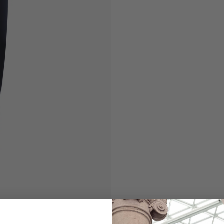
Hose
mit weitem Bein u