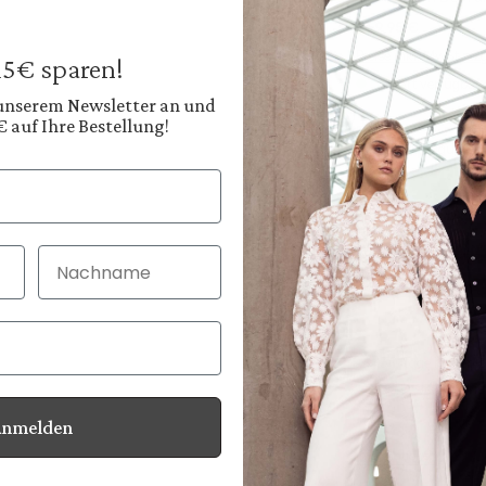
269,95 €
Preise inkl. MwSt. zz
 15€ sparen!
Sofort verfügbar, 
 unserem Newsletter an und
€ auf Ihre Bestellung!
Farbe:
Tiefes Navyblau
Nachname
30 Tage kostenlo
Bei Bestellung bi
Anmelden
Informationen