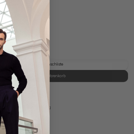
gl. Versandkosten
Lieferzeit: 1-3 Tage
Auf die Wunschliste
In den Warenkorb
se Retoure
s 11:00, Versand am selben Tag