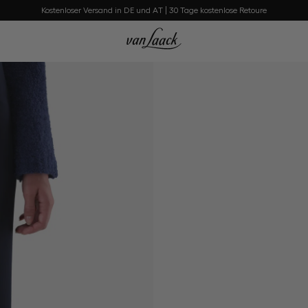
Kostenloser Versand in DE und AT | 30 Tage kostenlose Retoure