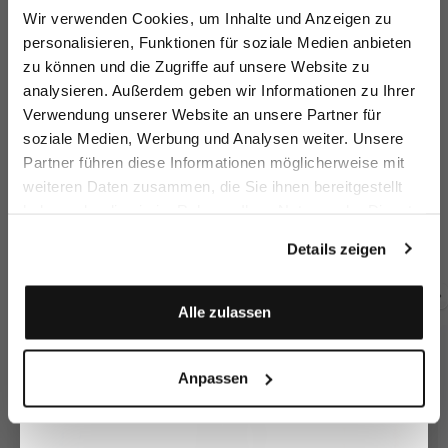
Melden Sie sich zu unserem Newsletter an und
Wir verwenden Cookies, um Inhalte und Anzeigen zu
sparen Sie 15€ auf Ihre Bestellung!
personalisieren, Funktionen für soziale Medien anbieten
zu können und die Zugriffe auf unsere Website zu
Email
analysieren. Außerdem geben wir Informationen zu Ihrer
Verwendung unserer Website an unsere Partner für
soziale Medien, Werbung und Analysen weiter. Unsere
Vorname
Nachname
Partner führen diese Informationen möglicherweise mit
weiteren Daten zusammen, die Sie ihnen bereitgestellt
Weite Hose
Culotte
Hose
H
haben oder die sie im Rahmen Ihrer Nutzung der Dienste
Geburtstag
mit Leinen und Viskose
Hose mit Bügelfalte
mit weitem Bein und Bügelfalten
gesammelt haben.
Details zeigen
199,95 €
199,95 €
219,95 €
2
289,95 €
229,95 €
269,95 €
Anmelden
Alle zulassen
Zusammen kaufen mit
Anpassen