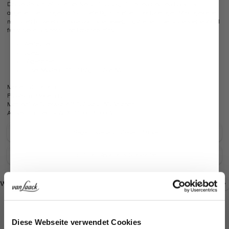
Der verdeckte seitliche Reißverschluss sorgt für einen cleanen Look und
angenehmen Tragekomfort. Gefertigt aus einem hochwertigen Mischgewebe
mit Stretch, bietet die Hose optimale Bewegungsfreiheit. Sie ist die ideale Wahl
für stilvolle Business- und Freizeitoutfits.
Weites Bein
Stretch
Bügelfalten
Unser Model (1,77 m) trägt Größe 36.
Modell:
vL-Hanah-L
Passform:
Modern Fit
Material:
64%Polyester/31%Viskose/5%Elasthan
Artikelnummer:
04.6070.73.J00170.100.38
Pflegehinweise zu diesem Artikel
Zahlung, Versand & Rückgabe
Look kaufen
Look kaufen
Weitere Looks
Jetzt 15€ sparen!
Ähnliche Artikel
Diese Webseite verwendet Cookies