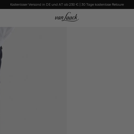
Kostenloser Versand in DE und AT ab 250 € | 30 Tage kostenlose Retoure