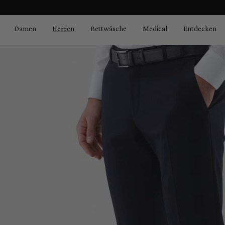
Bildergalerie überspringen
springen
Zur Hauptnavigation springen
Damen
Herren
Bettwäsche
Medical
Entdecken