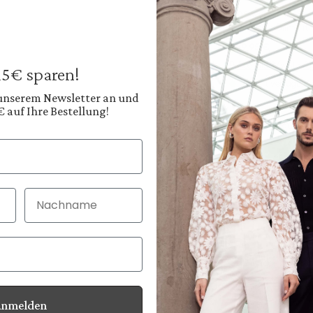
Hose
aus Wolle Slim Fit
249,95 €
Preise inkl. MwSt. zz
 15€ sparen!
Sofort verfügbar, 
 unserem Newsletter an und
€ auf Ihre Bestellung!
Farbe:
Tiefes Navyblau
Diesen
Nachname
30 Tage kostenlo
Bei Bestellung bi
Anmelden