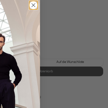
gl. Versandkosten
Lieferzeit: 1-3 Tage
 Look kaufen
Auf die Wunschliste
In den Warenkorb
se Retoure
s 11:00, Versand am selben Tag