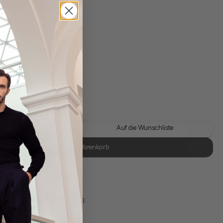
gl. Versandkosten
Lieferzeit: 1-3 Tage
 Look kaufen
Auf die Wunschliste
In den Warenkorb
se Retoure
s 11:00, Versand am selben Tag