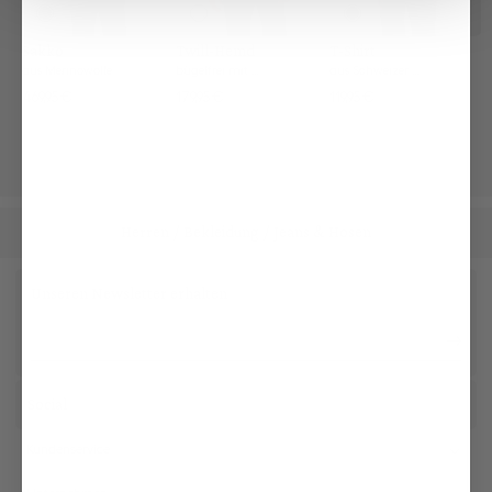
Sakko
Twill-Hemd
T-Shirt
aus Merinowolle
bügelfrei mit Umschlagmanschette
aus Schweizer Baumwolle mit Rundhals Slim Fit
469,95 €
179,95 €
119,95 €
Herren
Bekleidung
Jeans & Hosen
/
/
Unseren Newsletter erhalten
Social
Kundenservice