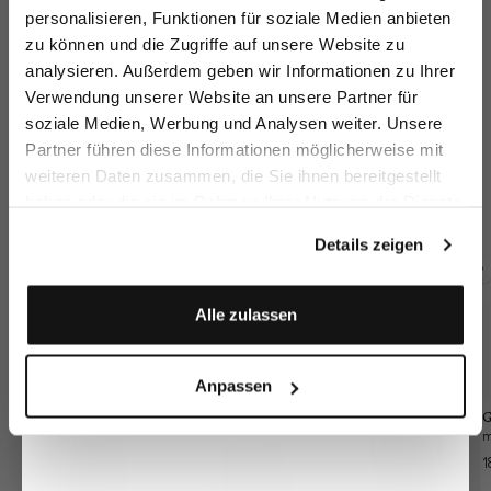
sparen Sie 15€ auf Ihre Bestellung!
personalisieren, Funktionen für soziale Medien anbieten
zu können und die Zugriffe auf unsere Website zu
Email
analysieren. Außerdem geben wir Informationen zu Ihrer
Verwendung unserer Website an unsere Partner für
soziale Medien, Werbung und Analysen weiter. Unsere
Vorname
Nachname
Partner führen diese Informationen möglicherweise mit
Chinohose
Chino
Chino
C
weiteren Daten zusammen, die Sie ihnen bereitgestellt
mit Stretch Slim Fit
mit Stretch Slim Fit
mit Denim Optik Slim Fit
haben oder die sie im Rahmen Ihrer Nutzung der Dienste
Geburtstag
149,95 €
249,95 €
199,95 €
24
249,95 €
249,95 €
gesammelt haben.
Details zeigen
Zusammen kaufen mit
Anmelden
Alle zulassen
Anpassen
G
1