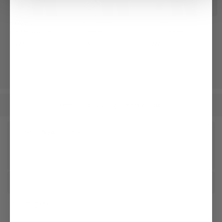
Sakko
Twill-Hemd
T-Shirt
aus Merinowolle
bügelfrei mit Umschlagmanschette
aus Schweizer Baumwolle mit Rundhals Slim Fit
469,95 €
179,95 €
119,95 €
Herren
Bekleidung
Jeans & Hosen
/
/
Unseren Newsletter erhalten
Social
Kundenservice