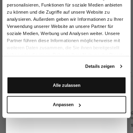
sparen Sie 15€ auf Ihre Bestellung!
personalisieren, Funktionen für soziale Medien anbieten
zu können und die Zugriffe auf unsere Website zu
Email
analysieren. Außerdem geben wir Informationen zu Ihrer
Verwendung unserer Website an unsere Partner für
soziale Medien, Werbung und Analysen weiter. Unsere
Vorname
Nachname
Partner führen diese Informationen möglicherweise mit
Chinohose
Chino
Chino
C
weiteren Daten zusammen, die Sie ihnen bereitgestellt
mit Stretch Slim Fit
mit Stretch Slim Fit
mit Denim Optik Slim Fit
haben oder die sie im Rahmen Ihrer Nutzung der Dienste
Geburtstag
149,95 €
249,95 €
199,95 €
24
249,95 €
249,95 €
gesammelt haben.
Details zeigen
Zusammen kaufen mit
Anmelden
Alle zulassen
Anpassen
G
1