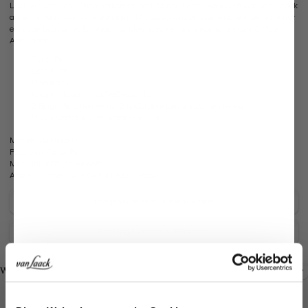
Luxuswebers Loro Piana verkörpert perfekt den hohen Anspruch von van Laack
an seine hausinternen Kreationen. Mit dieser Anzughose erhalten Sie nicht nur
ein superbequemes Essential, sondern auch einen unkomplizierten Office-
Allrounder.
Tailor-Fit
Schurwolle
Unifarben
Knopf-, Haken- und Reißverschluss
2 Eingrifftaschen vorne, 2 knöpfbare Leistentaschen hinten
Unser Model (1,83 m) trägt Größe 50
Modell:
vL-Hilko-H
Passform:
Tailor Fit
Material:
100% Schurwolle
Artikelnummer:
80.7804.16.H01000.090.50
Pflegehinweise zu diesem Artikel
Zahlung, Versand & Rückgabe
Look kaufen
Look kaufen
Weitere Looks
Jetzt 15€ sparen!