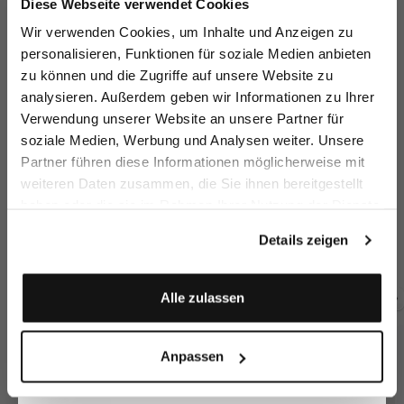
Diese Webseite verwendet Cookies
Ähnliche Artikel
Melden Sie sich zu unserem Newsletter an und
Wir verwenden Cookies, um Inhalte und Anzeigen zu
sparen Sie 15€ auf Ihre Bestellung!
personalisieren, Funktionen für soziale Medien anbieten
zu können und die Zugriffe auf unsere Website zu
Email
analysieren. Außerdem geben wir Informationen zu Ihrer
Verwendung unserer Website an unsere Partner für
soziale Medien, Werbung und Analysen weiter. Unsere
Vorname
Nachname
Partner führen diese Informationen möglicherweise mit
weiteren Daten zusammen, die Sie ihnen bereitgestellt
haben oder die sie im Rahmen Ihrer Nutzung der Dienste
Geburtstag
Hose aus
Hose aus
Hose aus
Ho
gesammelt haben.
Schurwolle
Schurwolle
Schurwolle
mit Straight Leg
mit Straight Leg
mit Bundfalten und Slim Leg
mi
Details zeigen
299,95 €
299,95 €
289,95 €
29
Anmelden
Alle zulassen
Zusammen kaufen mit
Anpassen