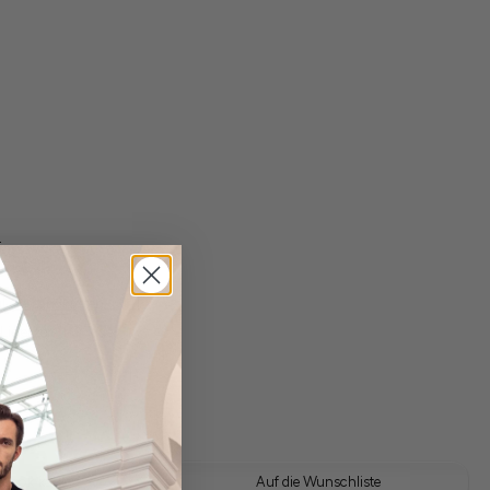
t
gl. Versandkosten
Lieferzeit: 1-3 Tage
 Look kaufen
Auf die Wunschliste