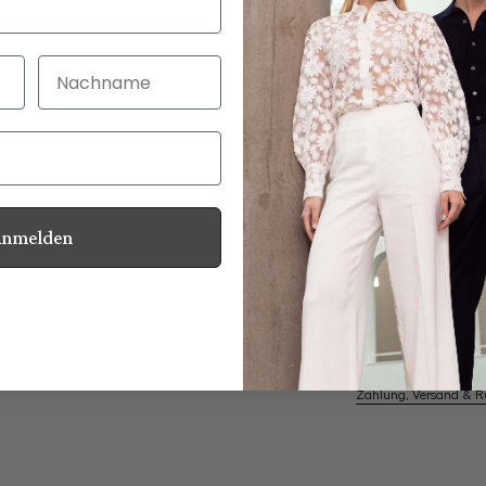
Nachname
30 Tage kostenlo
Bei Bestellung bi
Anmelden
Perlmuttknöpfe
Informationen
Pflegehinweise zu dies
Zahlung, Versand & 