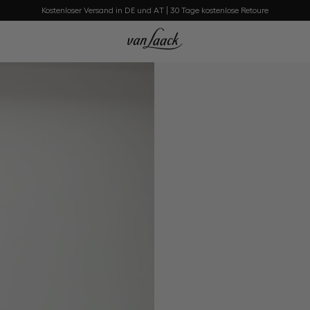
Kostenloser Versand in DE und AT | 30 Tage kostenlose Retoure