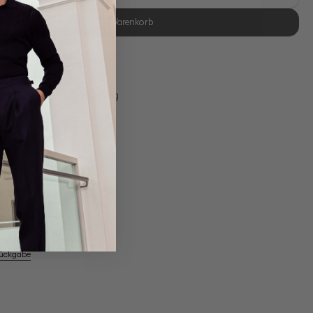
In den Warenkorb
se Retoure
s 11:00, Versand am selben Tag
Eigene Manufaktur
em Artikel
Rückgabe