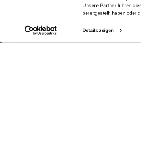
Unsere Partner führen die
bereitgestellt haben oder
Details zeigen
Ähnliche Artikel
Hemdbluse Boxy
Hemdbluse
Kelchkragenbluse
Hy
Fit
aus Baumwoll-Popeline
aus Popeline mit langem Saum
aus Dobby