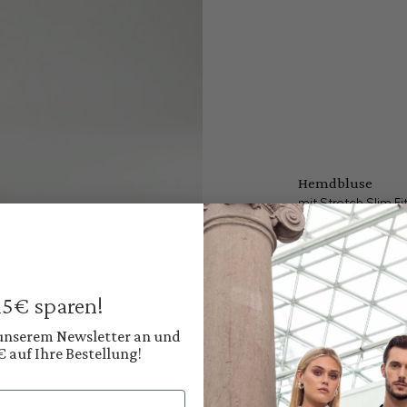
Hemdbluse
mit Stretch Slim Fi
189,95 €
Preise inkl. MwSt. zz
Sofort verfügbar, 
 15€ sparen!
Farbe:
Klassisches Weiß
 unserem Newsletter an und
€ auf Ihre Bestellung!
Diesen