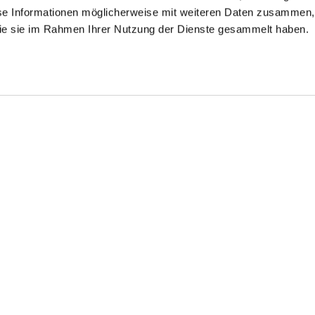
se Informationen möglicherweise mit weiteren Daten zusammen, 
 die sie im Rahmen Ihrer Nutzung der Dienste gesammelt haben.
bridbluse
Hybridbluse
Kelchkragenbluse
mit Jerseyeinsatz Slim Fit
mit seitlichem Jerseyeinsatz
aus Dobby