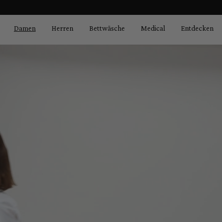
Bildergalerie überspringen
springen
Zur Hauptnavigation springen
Damen
Herren
Bettwäsche
Medical
Entdecken