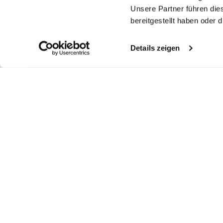
Unsere Partner führen die
bereitgestellt haben oder
Details zeigen
Ähnliche Artikel
Hemdbluse
Kelchkragenbluse
Kelchkragenbluse
Ke
aus Popeline mit langem Saum
aus Schweizer Baumwolljersey
aus Dobby
au