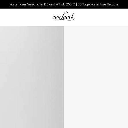
Kostenloser Versand in DE und AT ab 250 € | 30 Tage kostenlose Retoure