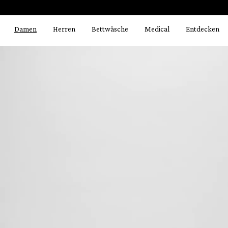
Bildergalerie überspringen
springen
Zur Hauptnavigation springen
Damen
Herren
Bettwäsche
Medical
Entdecken