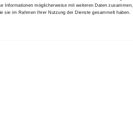
se Informationen möglicherweise mit weiteren Daten zusammen, 
 die sie im Rahmen Ihrer Nutzung der Dienste gesammelt haben.
lchkragenbluse
Hemdbluse
Hemdbluse
s Dobby
cropped mit Button-Down
Boxy Fit mit Perlen-Details