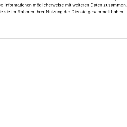
se Informationen möglicherweise mit weiteren Daten zusammen, 
 die sie im Rahmen Ihrer Nutzung der Dienste gesammelt haben.
bridbluse
Hybridbluse
Kelchkragenbluse
mit Jerseyeinsatz Slim Fit
mit seitlichem Jerseyeinsatz
aus Dobby