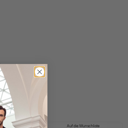
t
gl. Versandkosten
Lieferzeit: 1-3 Tage
 Look kaufen
Auf die Wunschliste