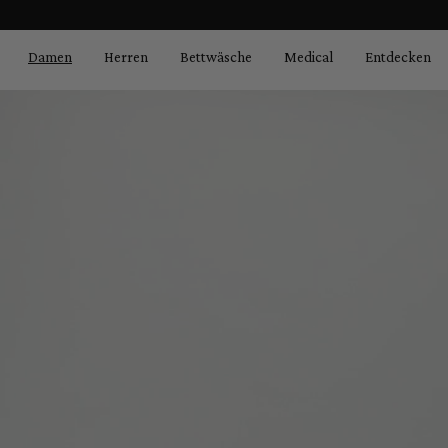
Bildergalerie überspringen
springen
Zur Hauptnavigation springen
Damen
Herren
Bettwäsche
Medical
Entdecken