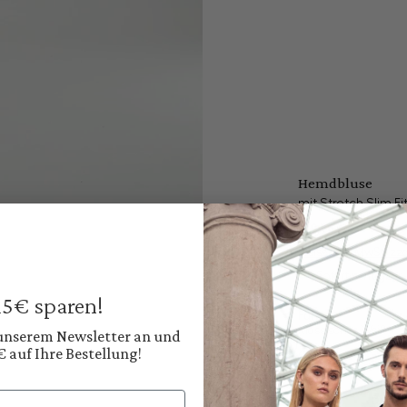
Hemdbluse
mit Stretch Slim Fi
189,95 €
Preise inkl. MwSt. zz
Sofort verfügbar, 
 15€ sparen!
Farbe:
Klassisches Weiß
 unserem Newsletter an und
€ auf Ihre Bestellung!
Diesen