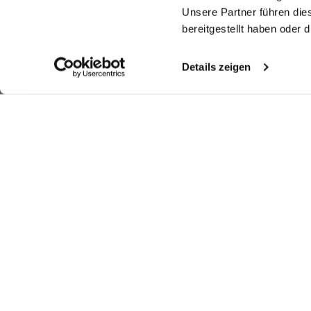
Unsere Partner führen die
bereitgestellt haben oder
Details zeigen
Ähnliche Artikel
Hemdbluse Boxy
Hemdbluse
Kelchkragenbluse
Hy
Fit
aus Baumwoll-Popeline
aus Popeline mit langem Saum
aus Dobby