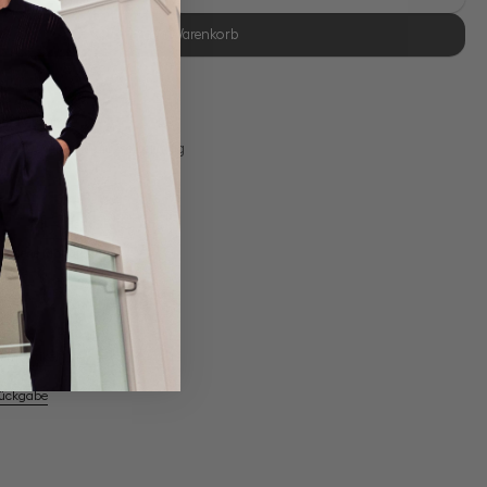
In den Warenkorb
se Retoure
s 11:00, Versand am selben Tag
Eigene Manufaktur
em Artikel
Rückgabe