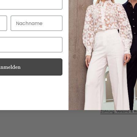
Nachname
30 Tage kostenlo
Bei Bestellung bi
Anmelden
Perlmuttknöpfe
Informationen
Pflegehinweise zu dies
Zahlung, Versand & 