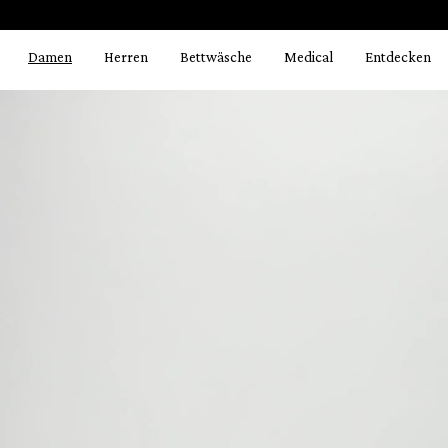
Bildergalerie überspringen
springen
Zur Hauptnavigation springen
Damen
Herren
Bettwäsche
Medical
Entdecken