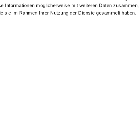
se Informationen möglicherweise mit weiteren Daten zusammen, 
 die sie im Rahmen Ihrer Nutzung der Dienste gesammelt haben.
trickhemd
Kelchkragenbluse
s Air Cotton
aus Schweizer Baumwolljersey