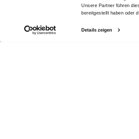
Unsere Partner führen die
bereitgestellt haben oder
Details zeigen
Ähnliche Artikel
Kelchkragenbluse
Hemdbluse
S
Gestreifte
hemdbluse
aus Schweizer Baumwolljersey
aus Jersey mit Plisseerücken
au
mit bestickten Ärmeln