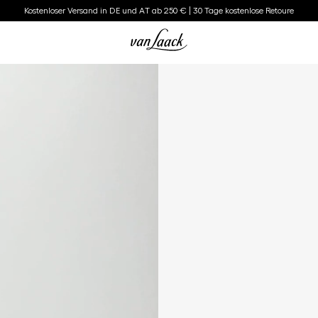
Kostenloser Versand in DE und AT ab 250 € | 30 Tage kostenlose Retoure