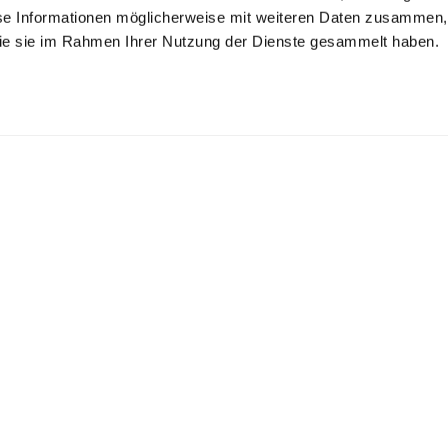
se Informationen möglicherweise mit weiteren Daten zusammen, 
 die sie im Rahmen Ihrer Nutzung der Dienste gesammelt haben.
use
Hemdbluse
Kelchkragenbluse
tailliert mit 4-Wege Stretch
aus Jersey mit Plisseerücken
aus Schweizer Baumwolljersey