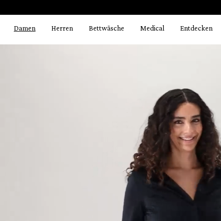
Bildergalerie überspringen
springen
Zur Hauptnavigation springen
Damen
Herren
Bettwäsche
Medical
Entdecken