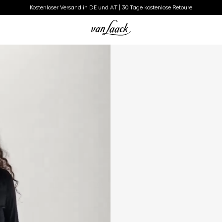
Kostenloser Versand in DE und AT | 30 Tage kostenlose Retoure