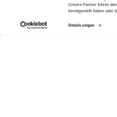
Unsere Partner führen die
bereitgestellt haben oder
Details zeigen
Ähnliche Artikel
Kelchkragenbluse
Strickhemd
Bl
Gestreifte
hemdbluse
aus Schweizer Baumwolljersey
aus Air Cotton
mit bestickten Ärmeln