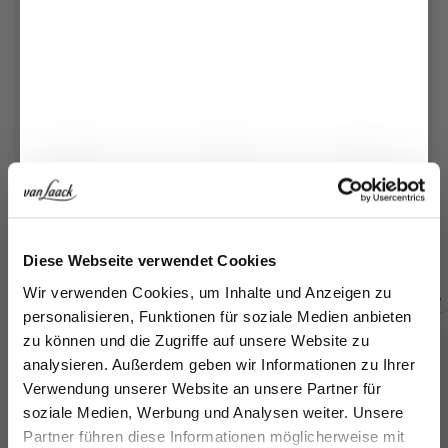
Ka
Karohemd
Oxfordhemd
Gestreiftes
H
Oxfordhemd
mit Button-Down-Kragen
mit button down Tailor Fit
mit Button-Down Comfort Fit
Jetzt 15€ sparen!
1
149,95 €
149,95 €
129,95 €
159,95 €
Diese Webseite verwendet Cookies
Melden Sie sich zu unserem Newsletter an und
Wir verwenden Cookies, um Inhalte und Anzeigen zu
sparen Sie 15€ auf Ihre Bestellung!
personalisieren, Funktionen für soziale Medien anbieten
Zusammen kaufen mit
zu können und die Zugriffe auf unsere Website zu
Email
analysieren. Außerdem geben wir Informationen zu Ihrer
Verwendung unserer Website an unsere Partner für
soziale Medien, Werbung und Analysen weiter. Unsere
Vorname
Nachname
Partner führen diese Informationen möglicherweise mit