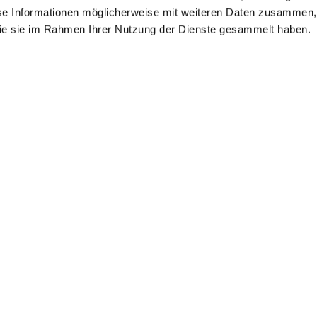
se Informationen möglicherweise mit weiteren Daten zusammen, 
 die sie im Rahmen Ihrer Nutzung der Dienste gesammelt haben.
riertes Oxford
Oxfordhemd
Hemd mit
emd
Sartoriale
mit Haifischkragen
mit Streifen Comfort Fit
und Haifischkragen
Verarbeitung