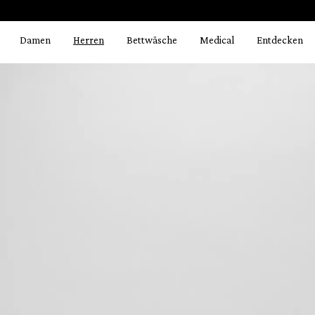
Bildergalerie überspringen
springen
Zur Hauptnavigation springen
Damen
Herren
Bettwäsche
Medical
Entdecken