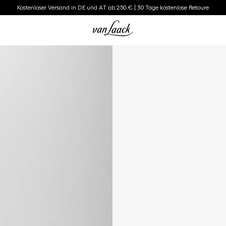
Kostenloser Versand in DE und AT ab 250 € | 30 Tage kostenlose Retoure