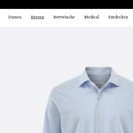
Bildergalerie überspringen
springen
Zur Hauptnavigation springen
Damen
Herren
Bettwäsche
Medical
Entdecken