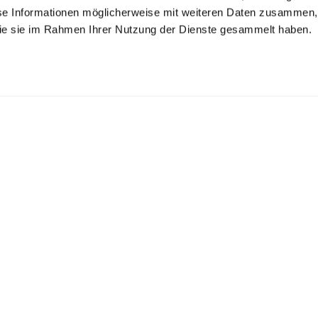
se Informationen möglicherweise mit weiteren Daten zusammen, 
 die sie im Rahmen Ihrer Nutzung der Dienste gesammelt haben.
streiftes
Dobby-Hemd
Hemd
usinesshemd
aus Twill Gewebe Slim Fit
mit Kentkragen
mit Kontrasten gestreift Slim Fit