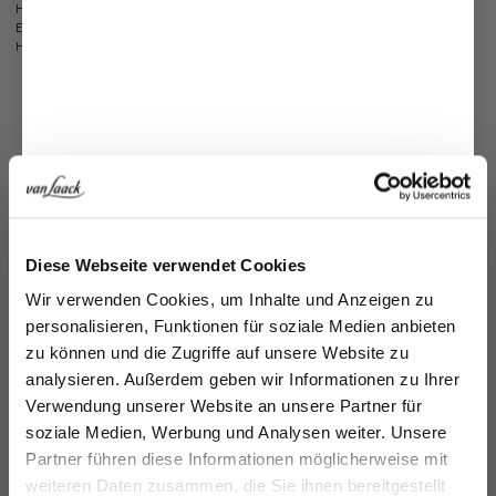
Hosenschlitzverarbeitung mit 3-Loch Knopfverschluss, schräge
Eingriffstaschen und beidseitige Paspeltaschen mit Knopfverschluss in der
Hinterhose.
Hochwertige Bundverarbeitung und Bügelfalte
Klassischer Hosenschlitz mit 3-Loch Knopfverschluss
Schräge Eingriffstaschen
Beidseitige Paspeltaschen mit Knopfverschluss
Modell:
vL-Hilger-XX
Passform:
Slim Fit
Material:
97% Baumwolle/ 3% Elasthan
Artikelnummer:
80.7858..J00118.790.60
Jetzt 15€ sparen!
Diese Webseite verwendet Cookies
Pflegehinweise zu diesem Artikel
Melden Sie sich zu unserem Newsletter an und
Wir verwenden Cookies, um Inhalte und Anzeigen zu
sparen Sie 15€ auf Ihre Bestellung!
Zahlung, Versand & Rückgabe
personalisieren, Funktionen für soziale Medien anbieten
zu können und die Zugriffe auf unsere Website zu
Email
analysieren. Außerdem geben wir Informationen zu Ihrer
Verwendung unserer Website an unsere Partner für
Zusammen kaufen mit
soziale Medien, Werbung und Analysen weiter. Unsere
Vorname
Nachname
Partner führen diese Informationen möglicherweise mit
weiteren Daten zusammen, die Sie ihnen bereitgestellt