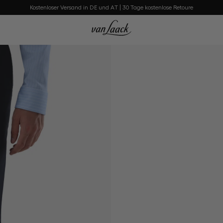
Kostenloser Versand in DE und AT | 30 Tage kostenlose Retoure