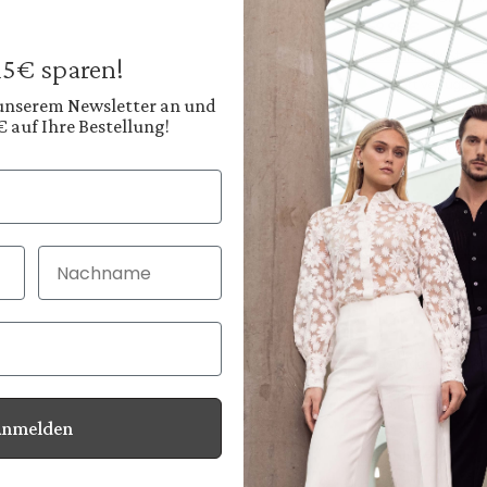
249,95 €
Preise inkl. MwSt. zz
 15€ sparen!
Sofort verfügbar, 
 unserem Newsletter an und
€ auf Ihre Bestellung!
Farbe:
Tiefes Navyblau
Diesen
Nachname
30 Tage kostenlo
Bei Bestellung bi
Anmelden
Informationen