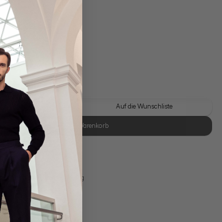
gl. Versandkosten
Lieferzeit: 1-3 Tage
 Look kaufen
Auf die Wunschliste
In den Warenkorb
se Retoure
s 11:00, Versand am selben Tag