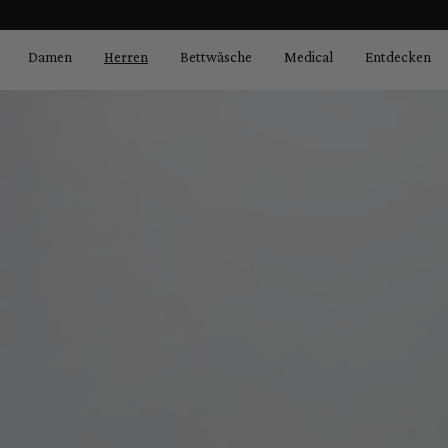
Bildergalerie überspringen
springen
Zur Hauptnavigation springen
Damen
Herren
Bettwäsche
Medical
Entdecken