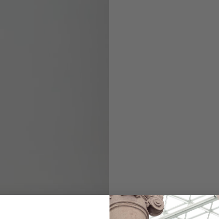
Cardigan
aus Merinowolle 