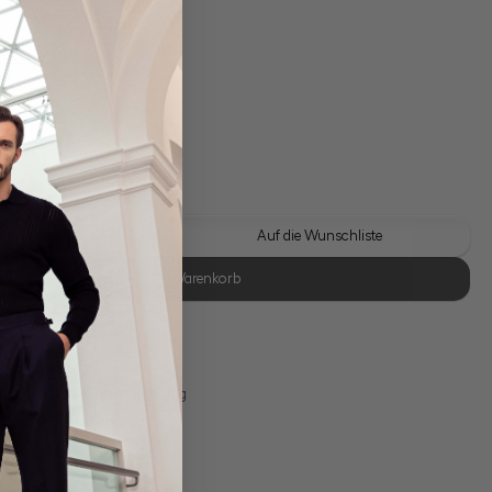
gl. Versandkosten
Lieferzeit: 1-3 Tage
 Look kaufen
Auf die Wunschliste
In den Warenkorb
se Retoure
s 11:00, Versand am selben Tag