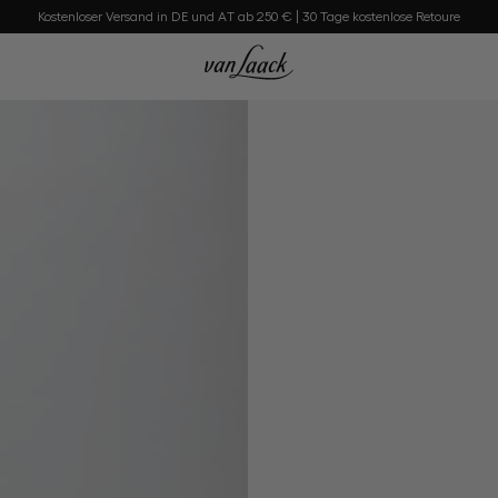
Kostenloser Versand in DE und AT ab 250 € | 30 Tage kostenlose Retoure