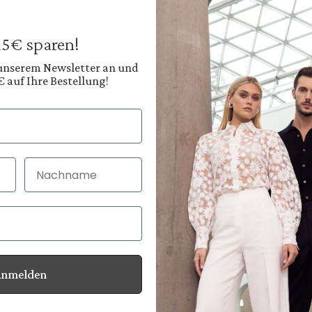
199,95 €
249,95 €
Preise inkl. MwSt. zz
 15€ sparen!
Sofort verfügbar, 
 unserem Newsletter an und
€ auf Ihre Bestellung!
Farbe:
Helles Eisblau
Diesen
Nachname
30 Tage kostenlo
Bei Bestellung bi
Anmelden
Informationen