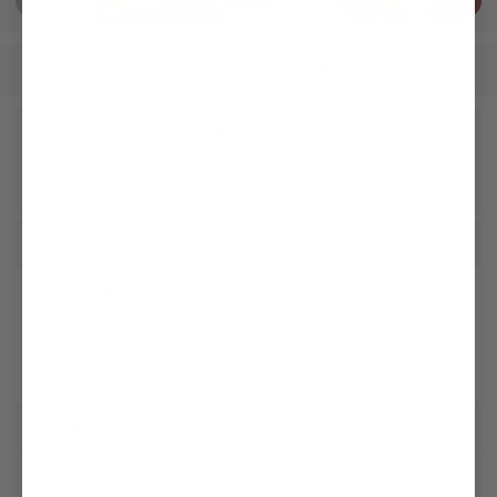
Herren
Hemden
Business Hemden
/
/
Unseren Newsletter erhalten
Social
Kundenservice
Unternehmen
Rechtliches & Compliance
Storefinder
Anmelden