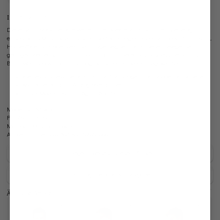
Informationen
Dieses van Laack Hemd erweitert Ihren Kleiderschrank um ein vielseitig
einsetzbares Must-Have. Es ist ein perfekter Begleiter, der sich ideal für Freizeit,
Homeoffice, Büro oder Veranstaltungen eignet und zu jeder Gelegenheit
getragen werden kann. Im Tailor Fit Schnitt bietet das Business Hemd aus
Baumwoll-Dobby und Umschlagmanschetten hohen Tragekomfort.
Ideales Business-Hemd durch Haifischkragen und Doppelmanschette
Kombinierbar zum Anzug oder zur Jeans
Unser Model (1,92 m) trägt Größe 39
Modell:
vL-Mivara-DTF
Passform:
Tailor Fit
Material:
100% Baumwolle
Artikelnummer:
20.2503.NV.130972.000.44
Pflegehinweise zu diesem Artikel
Zahlung, Versand & Rückgabe
Ähnliche Artikel