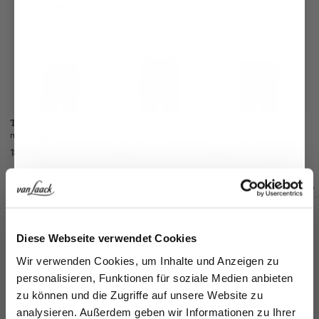
Twill-Hemd
Popeline-Hemd
Businesshemd
B
mit Fischgrat Tailor Fit
mit Umschlagmanschette
aus Baumwoll-Dobby Tailor Fit
189,95 €
159,95 €
189,95 €
19
Zusammen kaufen mit
Jetzt 15€ sparen!
Diese Webseite verwendet Cookies
Melden Sie sich zu unserem Newsletter an und
Wir verwenden Cookies, um Inhalte und Anzeigen zu
sparen Sie 15€ auf Ihre Bestellung!
personalisieren, Funktionen für soziale Medien anbieten
zu können und die Zugriffe auf unsere Website zu
Email
analysieren. Außerdem geben wir Informationen zu Ihrer