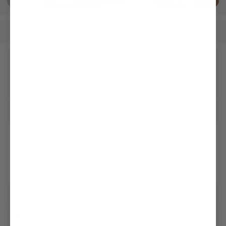
Herren
Hemden
Business Hemden
/
/
Unseren Newsletter erhalten
Social
Kundenservice
Unternehmen
Rechtliches & Compliance
Storefinder
Anmelden