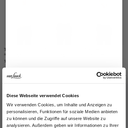
Twill-Hemd
Popeline-Hemd
Businesshemd
B
mit Fischgrat Tailor Fit
mit Umschlagmanschette
aus Baumwoll-Dobby Tailor Fit
189,95 €
159,95 €
189,95 €
19
Zusammen kaufen mit
Jetzt 15€ sparen!
Diese Webseite verwendet Cookies
Melden Sie sich zu unserem Newsletter an und
Wir verwenden Cookies, um Inhalte und Anzeigen zu
sparen Sie 15€ auf Ihre Bestellung!
personalisieren, Funktionen für soziale Medien anbieten
zu können und die Zugriffe auf unsere Website zu
Email
analysieren. Außerdem geben wir Informationen zu Ihrer