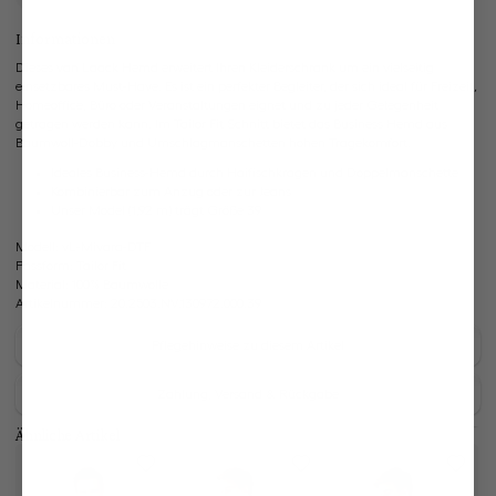
Informationen
Dieses van Laack Hemd erweitert Ihren Kleiderschrank um ein vielseitig
einsetzbares Must-Have. Es ist ein perfekter Begleiter, der sich ideal für Freizeit,
Homeoffice, Büro oder Veranstaltungen eignet und zu jeder Gelegenheit
getragen werden kann. Im Tailor Fit Schnitt bietet das Business Hemd aus
Baumwoll-Dobby und Umschlagmanschetten hohen Tragekomfort.
Ideales Business-Hemd durch Haifischkragen und Doppelmanschette
Kombinierbar zum Anzug oder zur Jeans
Unser Model (1,92 m) trägt Größe 39
Modell:
vL-Mivara-DTF
Passform:
Tailor Fit
Material:
100% Baumwolle
Artikelnummer:
20.2503.NV.130972.000.39
Pflegehinweise zu diesem Artikel
Zahlung, Versand & Rückgabe
Ähnliche Artikel