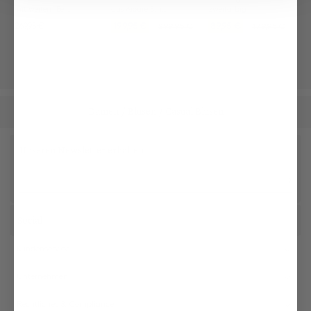
mit weitem Bein und Bügelfalten
aus Ajoure Strick mit Kaschmir
zweifarbig
269,95 €
199,95 €
89,95 €
299,95 €
179,95 €
Damen
Blusen
Casual Blusen
/
/
Unseren Newsletter erhalten
Social
Kundenservice
Unternehmen
Rechtliches & Compliance