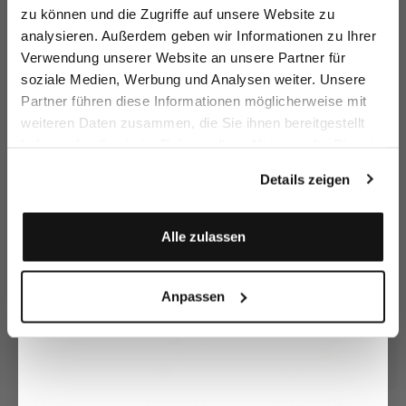
zu können und die Zugriffe auf unsere Website zu
Email
analysieren. Außerdem geben wir Informationen zu Ihrer
Verwendung unserer Website an unsere Partner für
soziale Medien, Werbung und Analysen weiter. Unsere
Vorname
Nachname
Bluse
Hemdbluse
Hemdbluse
T
Partner führen diese Informationen möglicherweise mit
mit plissierten Ärmeln
mit Spitze
aus Seide mit Druck und Schluppe
au
weiteren Daten zusammen, die Sie ihnen bereitgestellt
149,95 €
199,95 €
249,95 €
1
299,95 €
249,95 €
349,95 €
haben oder die sie im Rahmen Ihrer Nutzung der Dienste
Geburtstag
gesammelt haben.
Details zeigen
Zusammen kaufen mit
Anmelden
Alle zulassen
Anpassen
Hose
Strickjacke
Flechtgürtel