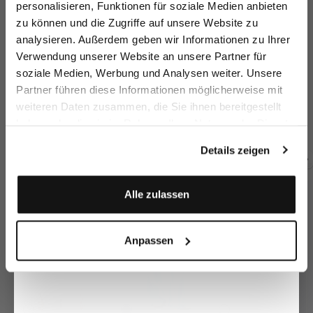
personalisieren, Funktionen für soziale Medien anbieten
zu können und die Zugriffe auf unsere Website zu
Email
analysieren. Außerdem geben wir Informationen zu Ihrer
Verwendung unserer Website an unsere Partner für
soziale Medien, Werbung und Analysen weiter. Unsere
Vorname
Nachname
Partner führen diese Informationen möglicherweise mit
Stehkragenbluse
Hemdbluse
Schlupfbluse
St
weiteren Daten zusammen, die Sie ihnen bereitgestellt
mit Ballonärmeln
mit Herz-Tasche
mit Kelchkragen
haben oder die sie im Rahmen Ihrer Nutzung der Dienste
159,95 €
99,95 €
149,95 €
1
199,95 €
179,95 €
189,95 €
Geburtstag
gesammelt haben.
Details zeigen
Zusammen kaufen mit
Anmelden
Alle zulassen
Anpassen