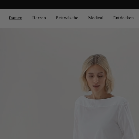
Bildergalerie überspringen
springen
Zur Hauptnavigation springen
Damen
Herren
Bettwäsche
Medical
Entdecken