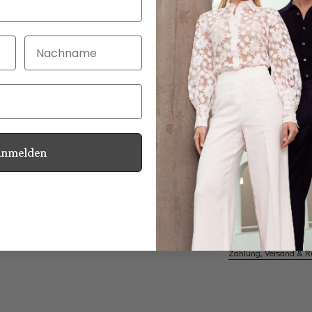
Nachname
30 Tage kostenlo
Bei Bestellung bi
Anmelden
Perlmuttknöpfe
Informationen
Pflegehinweise zu dies
Zahlung, Versand & 