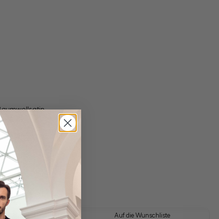
Baumwollsatin
gl. Versandkosten
Lieferzeit: 1-3 Tage
 Look kaufen
Auf die Wunschliste