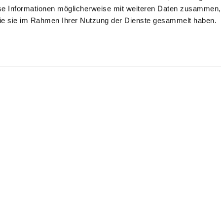
se Informationen möglicherweise mit weiteren Daten zusammen, 
 die sie im Rahmen Ihrer Nutzung der Dienste gesammelt haben.
emdbluse
Hemdbluse
Hemdbluse
t Raffungen
aus Popeline
aus Popeline