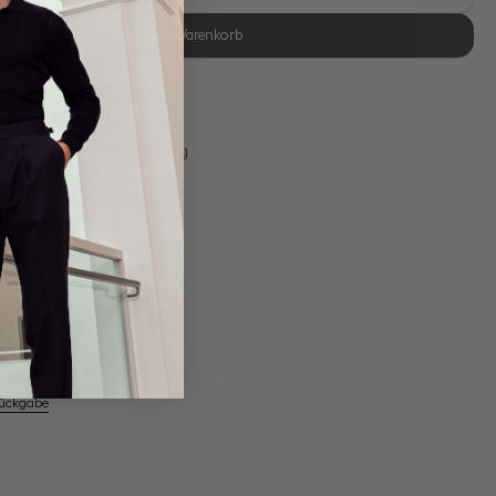
In den Warenkorb
se Retoure
s 11:00, Versand am selben Tag
Eigene Manufaktur
em Artikel
Rückgabe