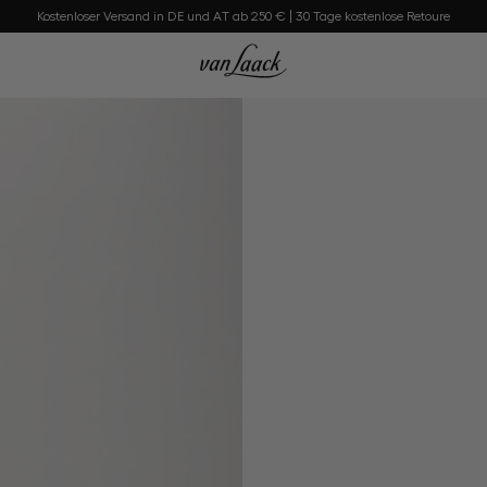
Kostenloser Versand in DE und AT ab 250 € | 30 Tage kostenlose Retoure