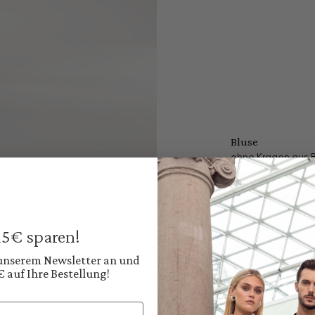
Bluse
ohne Kragen aus 
179,95 €
Preise inkl. MwSt. zz
Sofort verfügbar, 
 15€ sparen!
Farbe:
Klassisches Weiß
 unserem Newsletter an und
€ auf Ihre Bestellung!
Diesen