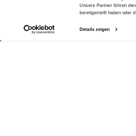
Unsere Partner führen die
bereitgestellt haben oder
Details zeigen
Ähnliche Artikel
Bluse
Cropped Bluse
Bluse
H
mit Umlegekragen
mit Brusttaschen
mit Rüschen-Stehkragen
mi