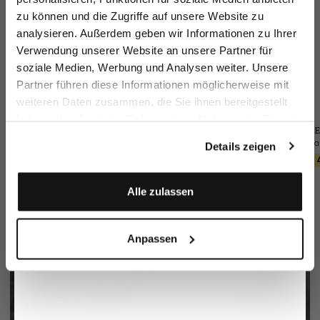
zu können und die Zugriffe auf unsere Website zu
Email
analysieren. Außerdem geben wir Informationen zu Ihrer
Verwendung unserer Website an unsere Partner für
soziale Medien, Werbung und Analysen weiter. Unsere
Vorname
Nachname
Partner führen diese Informationen möglicherweise mit
weiteren Daten zusammen, die Sie ihnen bereitgestellt
haben oder die sie im Rahmen Ihrer Nutzung der Dienste
Geburtstag
Sakko
Hose
Flechtgürtel
E
gesammelt haben.
aus Seersucker
aus Wolle Slim Fit
mit Lederspitzen
Details zeigen
299,95 €
249,95 €
90,95 €
449,95 €
129,95 €
Anmelden
Alle zulassen
Anpassen
Perlmutt 3-Loch Knopf