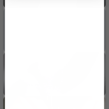
mehr dazu
Knitterresistent
mehr dazu
KI
100/2 Vollzwirn Twill
mehr dazu