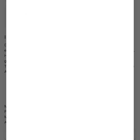
Eigene Manufaktur
Informationen
Dieses van Laack Hemd erweitert Ihren Kleiderschrank um ein vielseitig
einsetzbares Must-Have. Es ist ein perfekter Begleiter, der sich ideal für Freizeit,
Homeoffice, Büro oder Veranstaltungen eignet und zu jeder Gelegenheit
getragen werden kann. Das bügelfreie Twill Hemd im Slim Fit bietet hohen
Tragekomfort. Der Kentkragen und die Umschlagmanschetten setzen optische
Akzente.
Kentkragen
Slim Fit
Bügelfrei
Umschlagmanschette
Modell:
vL-Ret-DSFN
Passform:
Slim Fit
Material:
100% Baumwolle
Artikelnummer:
20.2047.BQ.132241.000.41
Pflegehinweise zu diesem Artikel