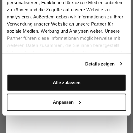
personalisieren, Funktionen für soziale Medien anbieten
zu können und die Zugriffe auf unsere Website zu
Email
analysieren. Außerdem geben wir Informationen zu Ihrer
Verwendung unserer Website an unsere Partner für
soziale Medien, Werbung und Analysen weiter. Unsere
Vorname
Nachname
Partner führen diese Informationen möglicherweise mit
Kurzarm
T-Shirt
Kurzarm
K
weiteren Daten zusammen, die Sie ihnen bereitgestellt
Hemdbluse
Hemdbluse
H
aus Leinen mit Häkelkragen
Pailletten
gestreift mit Lochstickerei
haben oder die sie im Rahmen Ihrer Nutzung der Dienste
199,95 €
199,95 €
149,95 €
1
259,95 €
249,95 €
199,95 €
Geburtstag
gesammelt haben.
Details zeigen
Zusammen kaufen mit
Anmelden
Alle zulassen
Anpassen