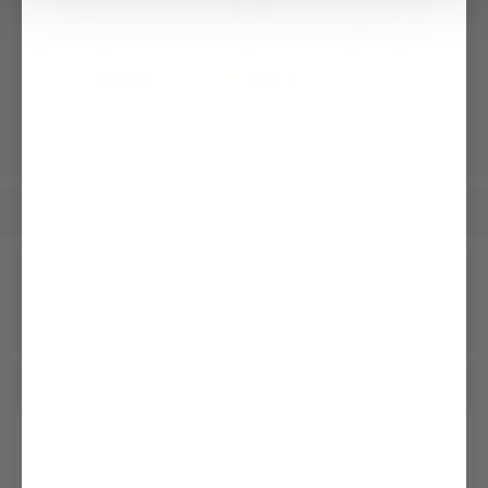
Culotte
Strickjacke
Flechtgürtel
Hose mit Bügelfalte
bunt mit lockerer Passform
aus elastischem Material
199,95 €
199,95 €
159,95 €
229,95 €
299,95 €
Damen
Blusen
Casual Blusen
/
/
Unseren Newsletter erhalten
Social
Kundenservice
Unternehmen