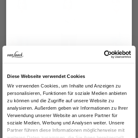
Strick-Bluse
Strick-Bluse
Hemdbluse
H
aus Merinowolle
aus Merinowolle
cropped Boxy Fit
Jetzt 15€ sparen!
229,95 €
229,95 €
129,95 €
19
189,95 €
Diese Webseite verwendet Cookies
Melden Sie sich zu unserem Newsletter an und
Wir verwenden Cookies, um Inhalte und Anzeigen zu
sparen Sie 15€ auf Ihre Bestellung!
personalisieren, Funktionen für soziale Medien anbieten
Zusammen kaufen mit
zu können und die Zugriffe auf unsere Website zu
Email
analysieren. Außerdem geben wir Informationen zu Ihrer
Verwendung unserer Website an unsere Partner für
soziale Medien, Werbung und Analysen weiter. Unsere
Vorname
Nachname
Partner führen diese Informationen möglicherweise mit
weiteren Daten zusammen, die Sie ihnen bereitgestellt