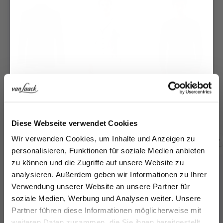
Sakko
Weste
Strickhemd
S
aus Wolle
aus Woll-Flanell
mit 3-D Struktur
Jetzt 15€ sparen!
469,95 €
199,95 €
199,95 €
26
299,95 €
269,95 €
Diese Webseite verwendet Cookies
Melden Sie sich zu unserem Newsletter an und
Wir verwenden Cookies, um Inhalte und Anzeigen zu
sparen Sie 15€ auf Ihre Bestellung!
personalisieren, Funktionen für soziale Medien anbieten
Zusammen kaufen mit
zu können und die Zugriffe auf unsere Website zu
Email
analysieren. Außerdem geben wir Informationen zu Ihrer
Verwendung unserer Website an unsere Partner für
soziale Medien, Werbung und Analysen weiter. Unsere
Vorname
Nachname
Partner führen diese Informationen möglicherweise mit
weiteren Daten zusammen, die Sie ihnen bereitgestellt