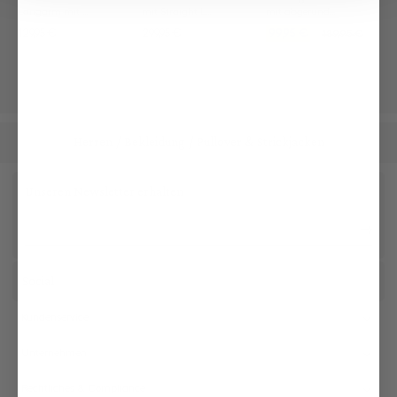
Schurwolle
Langarm mit Rundhals Slim Fit
mit Straight Leg
mit abgerundeter Schließe
129,95 €
299,95 €
99,95 €
189,95 €
Herren
Bekleidung
Pullover & Strickjacken
/
/
Unseren Newsletter erhalten
Social
Kundenservice
Unternehmen
Rechtliches & Compliance