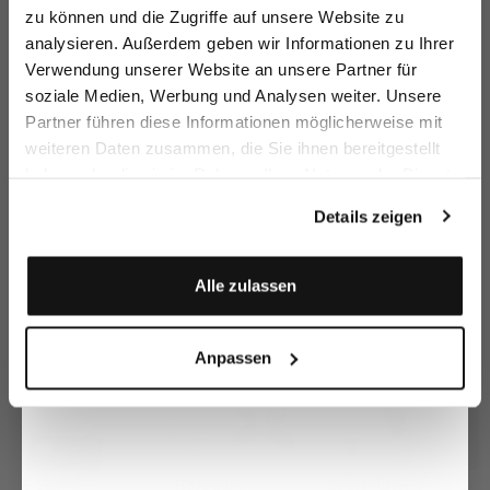
zu können und die Zugriffe auf unsere Website zu
Email
analysieren. Außerdem geben wir Informationen zu Ihrer
Verwendung unserer Website an unsere Partner für
soziale Medien, Werbung und Analysen weiter. Unsere
Vorname
Nachname
Rundhalspullover
Stehkragenpullove
Pullover mit V-
Ru
Partner führen diese Informationen möglicherweise mit
r
Ausschnitt
mit Zopfstrick und Kaschmir
mit Jacquard-Karomuster
mit Kaschmir und Baumwolle
au
weiteren Daten zusammen, die Sie ihnen bereitgestellt
299,95 €
299,95 €
239,95 €
3
399,95 €
449,95 €
249,95 €
haben oder die sie im Rahmen Ihrer Nutzung der Dienste
Geburtstag
gesammelt haben.
Details zeigen
Zusammen kaufen mit
Anmelden
Alle zulassen
Anpassen
T-Shirt
Hose aus
Ledergürtel