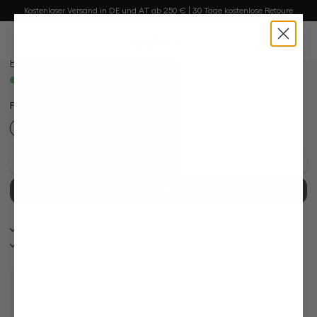
Bildergalerie überspringen
Kostenloser Versand in DE und AT ab 250 € | 30 Tage kostenlose Retoure
Stehkragenbluse
alt springen
aus Paper-Touch Baumwolle
0
259,95 €
Preise inkl. MwSt. zzgl. Versandkosten
Sofort verfügbar, Lieferzeit: 1-3 Tage
Farbe:
Klassisches Weiß
Diesen Look kaufen
Auf die Wunschliste
In den Warenkorb
30 Tage kostenlose Retoure
Bei Bestellung bis 11:00, Versand am selben Tag
Perlmuttknöpfe
Eigene Manufaktur