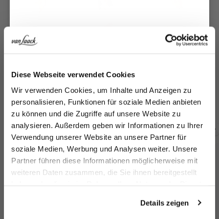
Jetzt 15€ sparen!
Diese Webseite verwendet Cookies
Kelchkragenbluse
Kelchkragenbluse
Hemdbluse
Bl
Melden Sie sich zu unserem Newsletter an und
Wir verwenden Cookies, um Inhalte und Anzeigen zu
aus Popeline
aus Popeline
aus Popeline mit Button Down Kragen
sparen Sie 15€ auf Ihre Bestellung!
personalisieren, Funktionen für soziale Medien anbieten
179,95 €
169,95 €
169,95 €
1
zu können und die Zugriffe auf unsere Website zu
Email
analysieren. Außerdem geben wir Informationen zu Ihrer
Verwendung unserer Website an unsere Partner für
Zusammen kaufen mit
soziale Medien, Werbung und Analysen weiter. Unsere
Vorname
Nachname
Partner führen diese Informationen möglicherweise mit
weiteren Daten zusammen, die Sie ihnen bereitgestellt
haben oder die sie im Rahmen Ihrer Nutzung der Dienste
Geburtstag
gesammelt haben.
Details zeigen