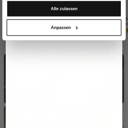
Anmelden
Alle zulassen
Blazer
Strickhose
Flechtgürtel
S
gestrickt aus Air Cotton
mit schmalem Bein
aus elastischem Material
Anpassen
299,95 €
179,95 €
129,95 €
369,95 €
259,95 €
159,95 €
Perlmutt 3-Loch Knopf
mehr dazu