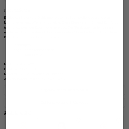
Informationen
Entdecken Sie unsere Stehkragenbluse mit Baumwolle, abgerundeten
Manschetten und offener Knopfleiste. Diese Bluse vereint Stil und Komfort und
ist mit hochwertiger Baumwolle gefertigt. Der Stehkragen verleiht einen
modernen Touch, während die abgerundeten Manschetten und die offene
Knopfleiste für einen lässigen Look sorgen.
Stehkragen
Abgerundete Manschetten
Offene Knopfleiste
Modell:
vL-Loria-XX
Passform:
Modern Fit
Material:
97% Baumwolle/ 3% Elasthan
Artikelnummer:
05.520E.73.H00240.000.32
Pflegehinweise zu diesem Artikel
Zahlung, Versand & Rückgabe
Ähnliche Artikel