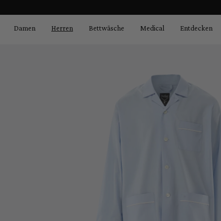
Bildergalerie überspringen
springen
Zur Hauptnavigation springen
Damen
Herren
Bettwäsche
Medical
Entdecken