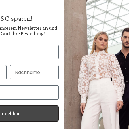
199,95 €
Preise inkl. MwSt. zz
 15€ sparen!
Sofort verfügbar, 
 unserem Newsletter an und
€ auf Ihre Bestellung!
Farbe:
Helles Himmelblau
Nachname
30 Tage kostenlo
Bei Bestellung bi
Anmelden
Informationen