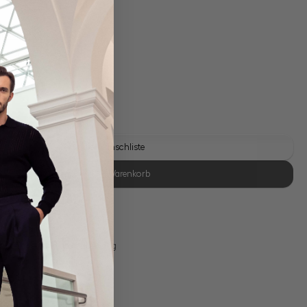
gl. Versandkosten
Lieferzeit: 1-3 Tage
Auf die Wunschliste
In den Warenkorb
se Retoure
s 11:00, Versand am selben Tag