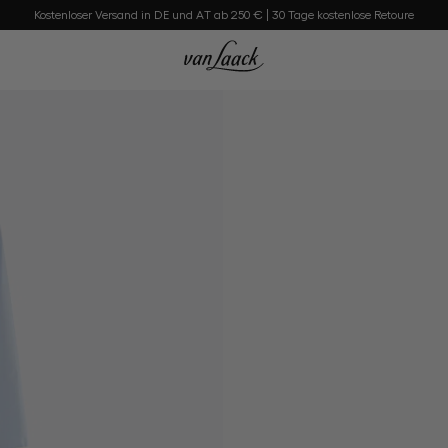
Kostenloser Versand in DE und AT ab 250 € | 30 Tage kostenlose Retoure