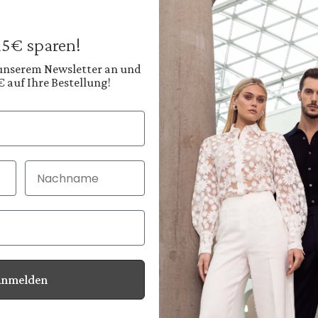
199,95 €
Preise inkl. MwSt. zz
 15€ sparen!
Sofort verfügbar, 
 unserem Newsletter an und
€ auf Ihre Bestellung!
Farbe:
Helles Himmelblau
Nachname
30 Tage kostenlo
Bei Bestellung bi
Anmelden
Informationen