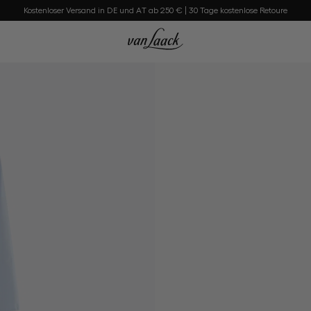
Kostenloser Versand in DE und AT ab 250 € | 30 Tage kostenlose Retoure