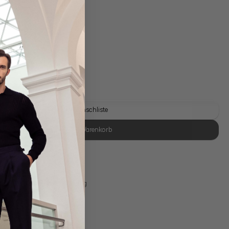
gl. Versandkosten
Lieferzeit: 1-3 Tage
Auf die Wunschliste
In den Warenkorb
se Retoure
s 11:00, Versand am selben Tag