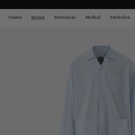
Bildergalerie überspringen
springen
Zur Hauptnavigation springen
Damen
Herren
Bettwäsche
Medical
Entdecken