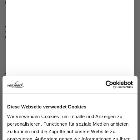
Sakko eine erstklassige Qualität und modernen Charme.
Klassischer Schnitt
Vielseitig kombinierbar für formelle und informelle Anlässe
Modell:
vL-Filip-XX
Material:
100% Lyocell
Artikelnummer:
80.7743..Z52000.790.46
Pflegehinweise zu diesem Artikel
Zahlung, Versand & Rückgabe
Ähnliche Artikel
Jetzt 15€ sparen!
Diese Webseite verwendet Cookies
Melden Sie sich zu unserem Newsletter an und
Wir verwenden Cookies, um Inhalte und Anzeigen zu
sparen Sie 15€ auf Ihre Bestellung!
personalisieren, Funktionen für soziale Medien anbieten
zu können und die Zugriffe auf unsere Website zu
Email
analysieren. Außerdem geben wir Informationen zu Ihrer